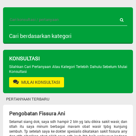
Cari berdasarkan kategori
Semua Pertanyaan
KONSULTASI
Jenis Obat
Silahkan Cari Pertanyaan Atau Kategori Terlebih Dahulu Sebelum Mulai
Konsultasi
MULAI KONSULTASI
Psikiatri
PERTANYAAN TERBARU
Masalah Kulit
Pengobatan Fissura Ani
Seks Dan Andrologi
Selamat siang dok, saya sdh hampir 2 bln yg lalu dikira sakit wasir, dan
stlah itu saya minum berbagai mavam obat wasir tpbg kunjung
sembuh. Tp setelah saya ke dokter spesialis dikatakan sakit fissura any
Lain-lain