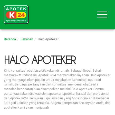
Beranda
Layanan
Halo Apoteker
HALO APOTEKER
Kini, konsultasi obat bisa dilakukan di rumah. Sebagai Sobat Sehat
masyarakat Indonesia, Apotek K-24 menyediakan layanan Halo Apoteker
yang memungkinkan pasien untuk melakukan konsultasi obat dari
rumah. Berbagai pertanyaan dan konsultasi mengenai obat serta
masalah kesehatan bisa disampaikan melalui Halo Apoteker. Semua
pertanyaan akan dijawab oleh apoteker-apoteker handal dan profesional
dari Apotek K-24. Temukan juga jawaban yang Anda inginkan di berbagai
kategori keluhan yang tersedia. Segera sampaikan pertanyaan Anda, dan
apoteker kami akan menjawab.