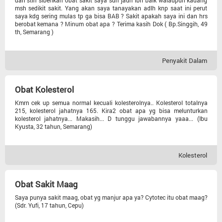
dan stlh siberikan obat sàkit saya sdh jauh lbh baik walaupun kadang
msh sedikit sakit. Yang akan saya tanayakan adlh knp saat ini perut
saya kdg sering mulas tp ga bisa BAB ? Sakit apakah saya ini dan hrs
Kandungan
berobat kemana ? Minum obat apa ? Terima kasih Dok ( Bp.Singgih, 49
th, Semarang )
Pencernaan
Penyakit Dalam
Urologi
Obat Kolesterol
Anak
Kmrn cek up semua normal kecuali kolesterolnya.. Kolesterol totalnya
215, kolesterol jahatnya 165. Kira2 obat apa yg bisa melunturkan
kolesterol jahatnya... Makasih... D tunggu jawabannya yaaa... (Ibu
Tht
Kyusta, 32 tahun, Semarang)
Gigi Dan Mulut
Kolesterol
Penyakit Dalam
Obat Sakit Maag
Saya punya sakit maag, obat yg manjur apa ya? Cytotec itu obat maag?
(Sdr. Yufi, 17 tahun, Cepu)
Kecantikan