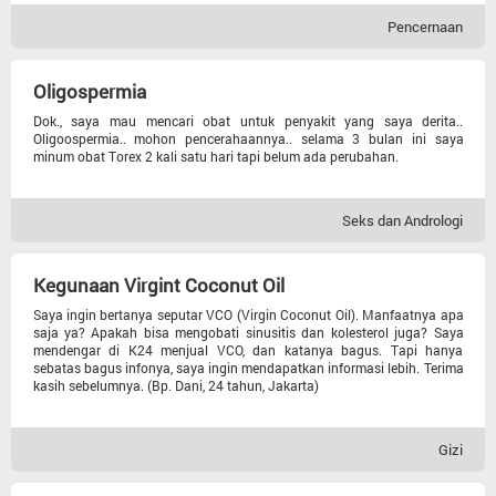
Pencernaan
Otot Dan Saraf
Berat Badan
Oligospermia
Dok., saya mau mencari obat untuk penyakit yang saya derita..
Oligoospermia.. mohon pencerahaannya.. selama 3 bulan ini saya
Gizi
minum obat Torex 2 kali satu hari tapi belum ada perubahan.
Diabetes
Seks dan Andrologi
Kolesterol
Kegunaan Virgint Coconut Oil
Saya ingin bertanya seputar VCO (Virgin Coconut Oil). Manfaatnya apa
Hipertensi
saja ya? Apakah bisa mengobati sinusitis dan kolesterol juga? Saya
mendengar di K24 menjual VCO, dan katanya bagus. Tapi hanya
sebatas bagus infonya, saya ingin mendapatkan informasi lebih. Terima
kasih sebelumnya. (Bp. Dani, 24 tahun, Jakarta)
Gizi