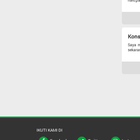
halo,p
Kons
Saya m
sekaran
IKUTI KAMI DI