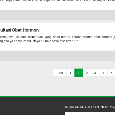
acar saya sudah tespack dan ada garis 2 samar samar itu apa artinya ya?,dan kala
ultasi Obat Hormon
empunyai keluhan menstruasi yang tidak teratur pernah minum obat hormon ju
g apa ya apoteker solusinya bir haid saya bisa teratur ?
First
«
1
2
3
4
5
INGIN MENDAPATKAN INFORMA