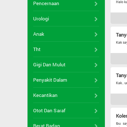
Halo k
Pencernaan
Urologi
Anak
Tany
Kak sa
Tht
Gigi Dan Mulut
Tany
Penyakit Dalam
Kak.. u
Kecantikan
Otot Dan Saraf
Koles
Ibu sa
Berat Badan