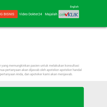
English
G BISNIS
Video Dokter24
Majalah
ker yang memungkinkan pasien untuk melakukan konsultasi
mua pertanyaan akan dijawab oleh apoteker-apoteker handal
n pertanyaan Anda, dan apoteker kami akan menjawab.