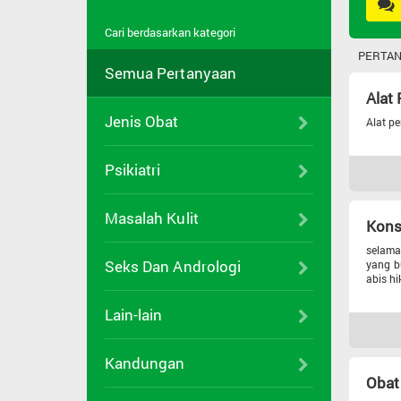
Cari berdasarkan kategori
PERTAN
Semua Pertanyaan
Alat
Jenis Obat
Alat p
Psikiatri
Masalah Kulit
Kons
selama
Seks Dan Andrologi
yang b
abis hi
Lain-lain
Kandungan
Obat