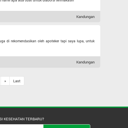
u hamil apa ada obat untuk diaborsi terimakasih
Kandungan
ga di rekomendasikan oleh apoteker tapi saya lupa, untuk
Kandungan
»
Last
SI KESEHATAN TERBARU?