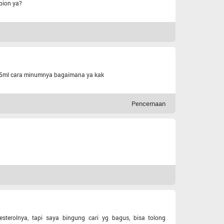
bion ya?
mg/5ml cara minumnya bagaimana ya kak
Pencernaan
esterolnya, tapi saya bingung cari yg bagus, bisa tolong