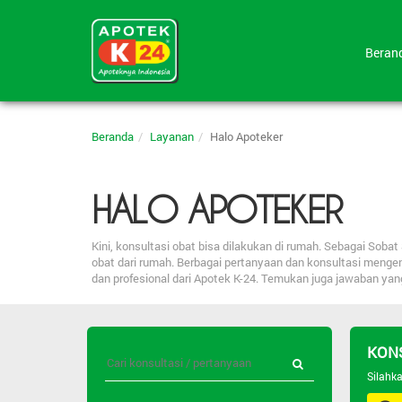
Bera
Beranda
Layanan
Halo Apoteker
HALO APOTEKER
Kini, konsultasi obat bisa dilakukan di rumah. Sebagai So
obat dari rumah. Berbagai pertanyaan dan konsultasi menge
dan profesional dari Apotek K-24. Temukan juga jawaban ya
KON
Silahk