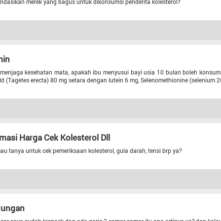
ndasikan merek yang bagus untuk dikonsumsi penderita kolesterol?
min
menjaga kesehatan mata, apakah ibu menyusui bayi usia 10 bulan boleh konsums
d (Tagetes erecta) 80 mg setara dengan lutein 6 mg, Selenomethionine (selenium 26
masi Harga Cek Kolesterol Dll
u tanya untuk cek pemeriksaan kolesterol, gula darah, tensi brp ya?
dungan