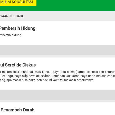
MULAI KONSULTASI
YAAN TERBARU
 Pembersih Hidung
embersih hidung
ul Seretide Diskus
t malam kakk, maaf kak mau konsul, saya ada asma (karna scoliosis bkn keturuna
ulet ungu. saya skip seretide sekitar 3 bulanan kak karna saya udah merasa enaka
king, apa masih bisa pakai seretide ini kak? terimakasih sebelumnya
 Penambah Darah