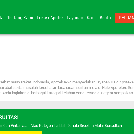
nda
Tentang Kami
Lokasi Apotek
Layanan
Karir
Berita
PELUAN
bat Sehat masyarakat Indonesia, Apotek K-24 menyediakan layanan Halo Apote
nai obat serta masalah kesehatan bisa disampaikan melalui Halo Apoteker. Se
ng Anda inginkan di berbagai kategori keluhan yang tersedia. Segera sampaika
SULTASI
an Cari Pertanyaan Atau Kategori Terlebih Dahulu Sebelum Mulai Konsultasi