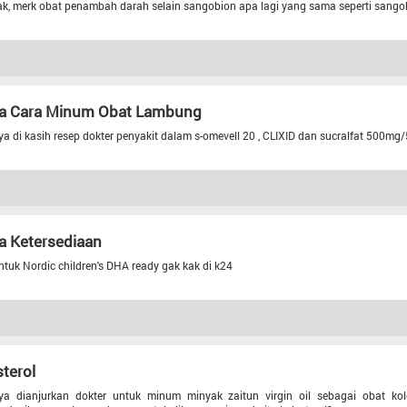
ak, merk obat penambah darah selain sangobion apa lagi yang sama seperti sango
a Cara Minum Obat Lambung
ya di kasih resep dokter penyakit dalam s-omevell 20 , CLIXID dan sucralfat 500
a Ketersediaan
ntuk Nordic children's DHA ready gak kak di k24
terol
ya dianjurkan dokter untuk minum minyak zaitun virgin oil sebagai obat kol