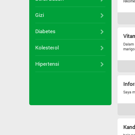
rekome
Gizi
Diabetes
Vita
Dalam 
Kolesterol
marigol
Hipertensi
Infor
Saya ma
Kan