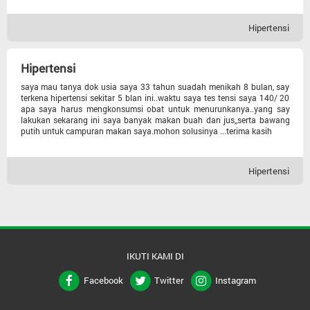
Lain-lain
Hipertensi
Kandungan
Hipertensi
Pencernaan
saya mau tanya dok usia saya 33 tahun suadah menikah 8 bulan, say
terkena hipertensi sekitar 5 blan ini..waktu saya tes tensi saya 140/ 20
apa saya harus mengkonsumsi obat untuk menurunkanya..yang say
lakukan sekarang ini saya banyak makan buah dan jus,,serta bawang
Urologi
putih untuk campuran makan saya.mohon solusinya ...terima kasih
Anak
Hipertensi
Tht
Gigi Dan Mulut
IKUTI KAMI DI
Penyakit Dalam
Facebook
Twitter
Instagram