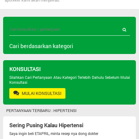
apoteker kami akan menjawab.
Cari berdasarkan kategori
Semua Pertanyaan
KONSULTASI
Jenis Obat
Silahkan Cari Pertanyaan Atau Kategori Terlebih Dahulu Sebelum Mulai
Konsultasi
MULAI KONSULTASI
Psikiatri
PERTANYAAN TERBARU : HIPERTENSI
Masalah Kulit
Sering Pusing Kalau Hipertensi
Seks Dan Andrologi
Saya ingin beli ETAPRIL, minta resep nya dong dokter