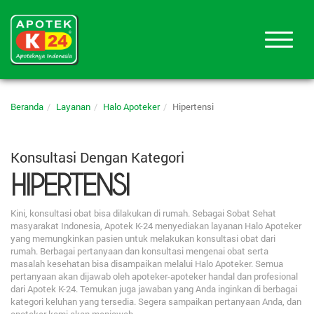
Beranda
Layanan
Halo Apoteker
Hipertensi
Konsultasi Dengan Kategori
HIPERTENSI
Kini, konsultasi obat bisa dilakukan di rumah. Sebagai Sobat Sehat
masyarakat Indonesia, Apotek K-24 menyediakan layanan Halo Apoteker
yang memungkinkan pasien untuk melakukan konsultasi obat dari
rumah. Berbagai pertanyaan dan konsultasi mengenai obat serta
masalah kesehatan bisa disampaikan melalui Halo Apoteker. Semua
pertanyaan akan dijawab oleh apoteker-apoteker handal dan profesional
dari Apotek K-24. Temukan juga jawaban yang Anda inginkan di berbagai
kategori keluhan yang tersedia. Segera sampaikan pertanyaan Anda, dan