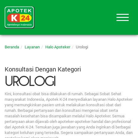
Beranda
Layanan
Halo Apoteker
Urologi
Konsultasi Dengan Kategori
UROLOGI
Kini, konsultasi obat bisa dilakukan di rumah. Sebagai Sobat Sehat
masyarakat Indonesia, Apotek K-24 menyediakan layanan Halo Apoteker
yang memungkinkan pasien untuk melakukan konsultasi obat dari
rumah. Berbagai pertanyaan dan konsultasi mengenai obat serta
masalah kesehatan bisa disampaikan melalui Halo Apoteker. Semua
pertanyaan akan dijawab oleh apoteker-apoteker handal dan profesional
dari Apotek K-24. Temukan juga jawaban yang Anda inginkan di berbagai
kategori keluhan yang tersedia. Segera sampaikan pertanyaan Anda, dan