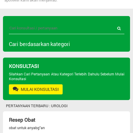
apoteker kami akan menjawab.
Cari berdasarkan kategori
Semua Pertanyaan
KONSULTASI
Jenis Obat
Silahkan Cari Pertanyaan Atau Kategori Terlebih Dahulu Sebelum Mulai
Konsultasi
MULAI KONSULTASI
Psikiatri
PERTANYAAN TERBARU : UROLOGI
Masalah Kulit
Resep Obat
Seks Dan Andrologi
obat untuk anyabg"an