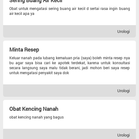
Sering Buang Air Kecil
Kecantikan
Obat untuk mengatasi sering buang air kecil d sertai rasa ingin buang
air kecil apa ya
Otot Dan Saraf
Urologi
Berat Badan
Minta Resep
Gizi
Keluar nanah pada lubang kemaluan pria (saya) boleh minta resep nya
bu agar saya bisa cari ke apotek terdekat, karena untuk konsultasi
Diabetes
secara langsung saya malu tidak berani, jadi mohon beri saya resep
untuk mengatasi penyakit saya dok
Kolesterol
Urologi
Hipertensi
Obat Kencing Nanah
obat kencing nanah yang bagus
Urologi