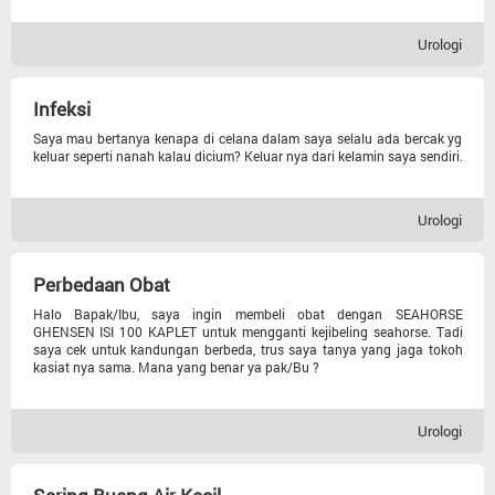
Lain-lain
Urologi
Kandungan
Infeksi
Pencernaan
Saya mau bertanya kenapa di celana dalam saya selalu ada bercak yg
keluar seperti nanah kalau dicium? Keluar nya dari kelamin saya sendiri.
Urologi
Urologi
Anak
Perbedaan Obat
Halo Bapak/Ibu, saya ingin membeli obat dengan SEAHORSE
Tht
GHENSEN ISI 100 KAPLET untuk mengganti kejibeling seahorse. Tadi
saya cek untuk kandungan berbeda, trus saya tanya yang jaga tokoh
kasiat nya sama. Mana yang benar ya pak/Bu ?
Gigi Dan Mulut
Urologi
Penyakit Dalam