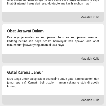
lihat di internet harus dari resep dokter, terima kasih, mohon maaf
Lain-lain
Kandungan
Masalah Kulit
Pencernaan
Obat Jerawat Dalam
Kak saya jerawatan kadang jerawat batu kadang jerawat mendem
kadang beruntusan saya sedikit berminyak kak apakah ada obat
Urologi
minum buat jerawat yang aman di usia saya
Anak
Masalah Kulit
Tht
Gatal Karena Jamur
Mau tanya untuk salep selain econazine untuk gatal karena bakteri dan
Gigi Dan Mulut
jamur apa ya? Kemarin beli pizolon namun sekarang stok di apotik
koskng
Penyakit Dalam
Masalah Kulit