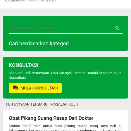
apoteker kami akan menjawab.
Cari berdasarkan kategori
Semua Pertanyaan
KONSULTASI
Jenis Obat
Silahkan Cari Pertanyaan Atau Kategori Terlebih Dahulu Sebelum Mulai
Konsultasi
MULAI KONSULTASI
Psikiatri
PERTANYAAN TERBARU : MASALAH KULIT
Masalah Kulit
Obat Pikang Suang Resep Dari Dokter
Seks Dan Andrologi
Mohon maaf, mba untuk obat pikang suang yang saya beli itu
takarannya dari mba berapa ya apa cuma seperlunya saja, karena saya