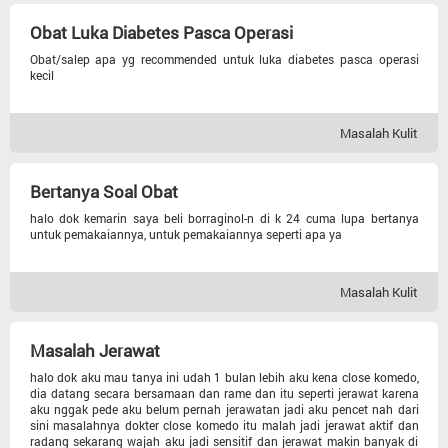
Kecantikan
Obat Luka Diabetes Pasca Operasi
Otot Dan Saraf
Obat/salep apa yg recommended untuk luka diabetes pasca operasi
kecil
Berat Badan
Masalah Kulit
Gizi
Bertanya Soal Obat
Diabetes
halo dok kemarin saya beli borraginol-n di k 24 cuma lupa bertanya
untuk pemakaiannya, untuk pemakaiannya seperti apa ya
Kolesterol
Masalah Kulit
Hipertensi
Masalah Jerawat
halo dok aku mau tanya ini udah 1 bulan lebih aku kena close komedo,
dia datang secara bersamaan dan rame dan itu seperti jerawat karena
aku nggak pede aku belum pernah jerawatan jadi aku pencet nah dari
sini masalahnya dokter close komedo itu malah jadi jerawat aktif dan
radang sekarang wajah aku jadi sensitif dan jerawat makin banyak di