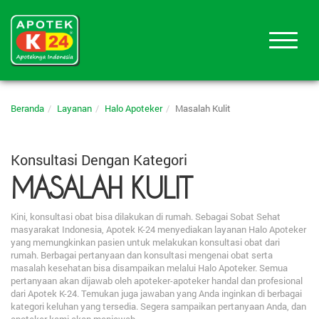
Beranda
Layanan
Halo Apoteker
Masalah Kulit
Konsultasi Dengan Kategori
MASALAH KULIT
Kini, konsultasi obat bisa dilakukan di rumah. Sebagai Sobat Sehat
masyarakat Indonesia, Apotek K-24 menyediakan layanan Halo Apoteker
yang memungkinkan pasien untuk melakukan konsultasi obat dari
rumah. Berbagai pertanyaan dan konsultasi mengenai obat serta
masalah kesehatan bisa disampaikan melalui Halo Apoteker. Semua
pertanyaan akan dijawab oleh apoteker-apoteker handal dan profesional
dari Apotek K-24. Temukan juga jawaban yang Anda inginkan di berbagai
kategori keluhan yang tersedia. Segera sampaikan pertanyaan Anda, dan