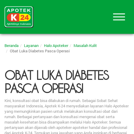
Beranda
Layanan
Halo Apoteker
Masalah Kulit
Obat Luka Diabetes Pasca Operasi
OBAT LUKA DIABETES
PASCA OPERASI
Kini, konsultasi obat bisa dilakukan di rumah. Sebagai Sobat Sehat
masyarakat Indonesia, Apotek K-24 menyediakan layanan Halo Apoteker
yang memungkinkan pasien untuk melakukan konsultasi obat dari
rumah. Berbagai pertanyaan dan konsultasi mengenai obat serta
masalah kesehatan bisa disampaikan melalui Halo Apoteker. Semua
pertanyaan akan dijawab oleh apoteker-apoteker handal dan profesional
dari Apotek K-24. Temukan juga jawaban yang Anda inginkan di berbagai