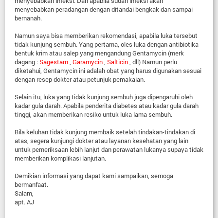
menyebabkan infeksi. Dan apabila sudah infeksi akan
menyebabkan peradangan dengan ditandai bengkak dan sampai
bernanah.
Namun saya bisa memberikan rekomendasi, apabila luka tersebut
tidak kunjung sembuh. Yang pertama, oles luka dengan antibiotika
bentuk krim atau salep yang mengandung Gentamycin (merk
dagang :
Sagestam
,
Garamycin
,
Salticin
, dll) Namun perlu
diketahui, Gentamycin ini adalah obat yang harus digunakan sesuai
dengan resep dokter atau petunjuk pemakaian.
Selain itu, luka yang tidak kunjung sembuh juga dipengaruhi oleh
kadar gula darah. Apabila penderita diabetes atau kadar gula darah
tinggi, akan memberikan resiko untuk luka lama sembuh.
Bila keluhan tidak kunjung membaik setelah tindakan-tindakan di
atas, segera kunjungi dokter atau layanan kesehatan yang lain
untuk pemeriksaan lebih lanjut dan perawatan lukanya supaya tidak
memberikan komplikasi lanjutan.
Demikian informasi yang dapat kami sampaikan, semoga
bermanfaat.
Salam,
apt. AJ