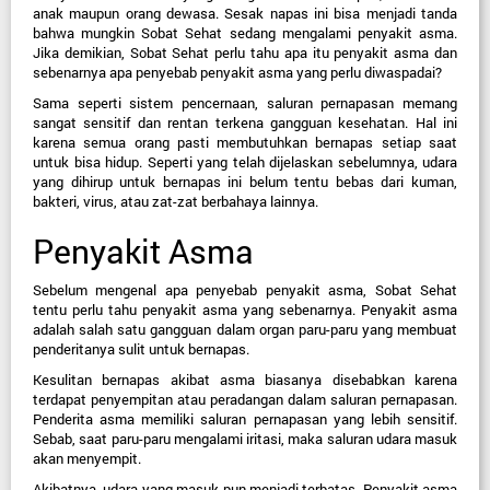
anak maupun orang dewasa. Sesak napas ini bisa menjadi tanda 
bahwa mungkin Sobat Sehat sedang mengalami penyakit asma. 
Jika demikian, Sobat Sehat perlu tahu apa itu penyakit asma dan 
sebenarnya apa penyebab penyakit asma yang perlu diwaspadai?
Sama seperti sistem pencernaan, saluran pernapasan memang 
sangat sensitif dan rentan terkena gangguan kesehatan. Hal ini 
karena semua orang pasti membutuhkan bernapas setiap saat 
untuk bisa hidup. Seperti yang telah dijelaskan sebelumnya, udara 
yang dihirup untuk bernapas ini belum tentu bebas dari kuman, 
bakteri, virus, atau zat-zat berbahaya lainnya.
Penyakit Asma
Sebelum mengenal apa penyebab penyakit asma, Sobat Sehat 
tentu perlu tahu penyakit asma yang sebenarnya. Penyakit asma 
adalah salah satu gangguan dalam organ paru-paru yang membuat 
penderitanya sulit untuk bernapas.
Kesulitan bernapas akibat asma biasanya disebabkan karena 
terdapat penyempitan atau peradangan dalam saluran pernapasan. 
Penderita asma memiliki saluran pernapasan yang lebih sensitif. 
Sebab, saat paru-paru mengalami iritasi, maka saluran udara masuk 
akan menyempit.
Akibatnya, udara yang masuk pun menjadi terbatas. Penyakit asma 