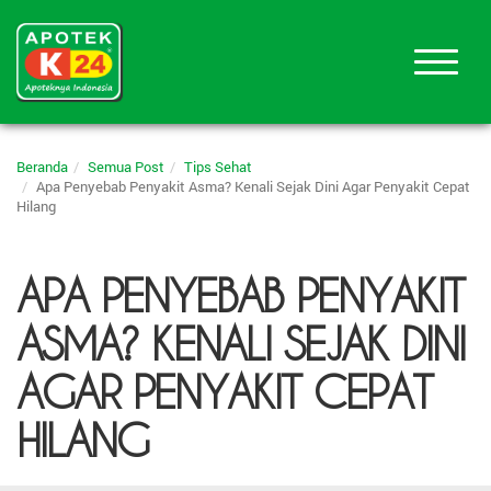
Beranda
Semua Post
Tips Sehat
Apa Penyebab Penyakit Asma? Kenali Sejak Dini Agar Penyakit Cepat
Hilang
APA PENYEBAB PENYAKIT
ASMA? KENALI SEJAK DINI
AGAR PENYAKIT CEPAT
HILANG