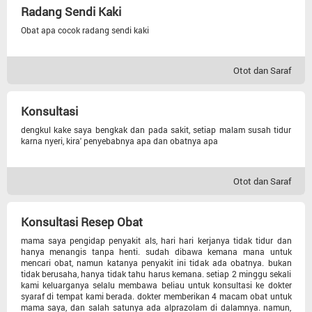
Kecantikan
Radang Sendi Kaki
Obat apa cocok radang sendi kaki
Otot Dan Saraf
Otot dan Saraf
Berat Badan
Konsultasi
Gizi
dengkul kake saya bengkak dan pada sakit, setiap malam susah tidur
karna nyeri, kira' penyebabnya apa dan obatnya apa
Diabetes
Otot dan Saraf
Kolesterol
Konsultasi Resep Obat
Hipertensi
mama saya pengidap penyakit als, hari hari kerjanya tidak tidur dan
hanya menangis tanpa henti. sudah dibawa kemana mana untuk
mencari obat, namun katanya penyakit ini tidak ada obatnya. bukan
tidak berusaha, hanya tidak tahu harus kemana. setiap 2 minggu sekali
kami keluarganya selalu membawa beliau untuk konsultasi ke dokter
syaraf di tempat kami berada. dokter memberikan 4 macam obat untuk
mama saya, dan salah satunya ada alprazolam di dalamnya. namun,