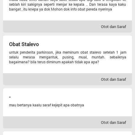
seblah kiri sakignya seperti menjar ke kepala .. Dan terasa kaya kaku
Lain-lain
bangat , itu knepa ya dok Mohon dok info obat pereda nyerinya
Kandungan
Otot dan Saraf
Pencernaan
Obat Stalevo
untuk penderita parkinson, jika meminum obat stalevo setelah 1 jam
Urologi
selalu merasa mengantuk, pusing, mual, muntah. sebaiknya
bagaimana? bila terus diminum apakah tidak apa apa?
Anak
Otot dan Saraf
Tht
-
Gigi Dan Mulut
mau bertanya kaalu saraf kejepit apa obatnya
Penyakit Dalam
Otot dan Saraf