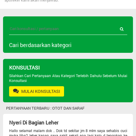
apoteker kami akan menjawab.
Cari berdasarkan kategori
Semua Pertanyaan
KONSULTASI
Jenis Obat
Silahkan Cari Pertanyaan Atau Kategori Terlebih Dahulu Sebelum Mulai
Konsultasi
MULAI KONSULTASI
Psikiatri
PERTANYAAN TERBARU : OTOT DAN SARAF
Masalah Kulit
Nyeri Di Bagian Leher
Seks Dan Andrologi
Hallo selamat malam dok .. Dok td sekitar jm 8 mlm saya sehabis cuci
muka tiba2 leher kanan saya sakit sekali apa lagi kalo d tengokan ke