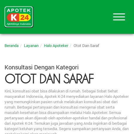
Beranda
Layanan
Halo Apoteker
Otot Dan Saraf
Konsultasi Dengan Kategori
OTOT DAN SARAF
Kini, konsultasi obat bisa dilakukan di rumah. Sebagai Sobat Sehat
masyarakat Indonesia, Apotek K-24 menyediakan layanan Halo Apoteker
yang memungkinkan pasien untuk melakukan konsultasi obat dari
rumah. Berbagai pertanyaan dan konsultasi mengenai obat serta
masalah kesehatan bisa disampaikan melalui Halo Apoteker. Semua
pertanyaan akan dijawab oleh apoteker-apoteker handal dan profesional
dari Apotek K-24. Temukan juga jawaban yang Anda inginkan di berbagai
kategori keluhan yang tersedia. Segera sampaikan pertanyaan Anda, dan