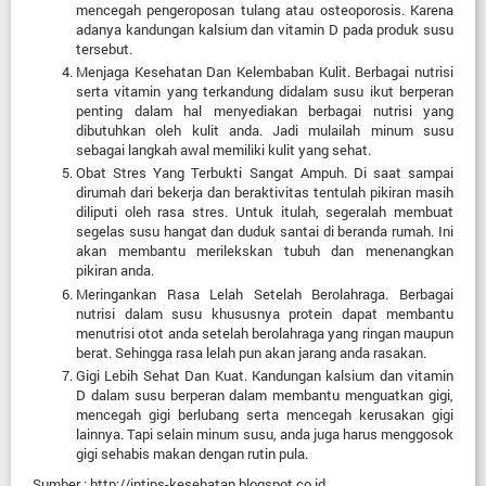
mencegah pengeroposan tulang atau osteoporosis. Karena
adanya kandungan kalsium dan vitamin D pada produk susu
tersebut.
Menjaga Kesehatan Dan Kelembaban Kulit. Berbagai nutrisi
serta vitamin yang terkandung didalam susu ikut berperan
penting dalam hal menyediakan berbagai nutrisi yang
dibutuhkan oleh kulit anda. Jadi mulailah minum susu
sebagai langkah awal memiliki kulit yang sehat.
Obat Stres Yang Terbukti Sangat Ampuh. Di saat sampai
dirumah dari bekerja dan beraktivitas tentulah pikiran masih
diliputi oleh rasa stres. Untuk itulah, segeralah membuat
segelas susu hangat dan duduk santai di beranda rumah. Ini
akan membantu merilekskan tubuh dan menenangkan
pikiran anda.
Meringankan Rasa Lelah Setelah Berolahraga. Berbagai
nutrisi dalam susu khususnya protein dapat membantu
menutrisi otot anda setelah berolahraga yang ringan maupun
berat. Sehingga rasa lelah pun akan jarang anda rasakan.
Gigi Lebih Sehat Dan Kuat. Kandungan kalsium dan vitamin
D dalam susu berperan dalam membantu menguatkan gigi,
mencegah gigi berlubang serta mencegah kerusakan gigi
lainnya. Tapi selain minum susu, anda juga harus menggosok
gigi sehabis makan dengan rutin pula.
Sumber : http://intips-kesehatan.blogspot.co.id