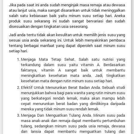
Jika pada saat ini anda sudah menginjak masa remaja atau dewasa
atau lanjut usia, maka sangat disarankan untuk tidak meninggalkan
salah satu kebiasaan baik yaitu minum susu setiap hari. Aneka
produk susu sekarang ini sudah sangat bervariasi dan sudah
disesuaikan dengan tingkatan usia seseorang.
Jadi anda tentu tidak akan kesulitan untuk memilih jenis susu yang
sesuai usia anda sekarang ini. Untuk lebih menyakinkan pembaca
tentang berbagai manfaat yang dapat diperoleh saat minum susu
setiap hari.
Menjaga Mata Tetap Sehat. Salah satu nutrisi yang
terkandung dalam susu yaitu vitamin A. Berdasarkan
faktanya, vitamin A sangat baik untuk membantu
meningkatkan kesehatan mata anda. Jadi, tingkatkan
kesehatan mata dengan rutin minum susu setiap hari.
Efektif Untuk Menurunkan Berat Badan Anda. Sebuah studi
menunjukkan bahwa bagi para wanita yang rutin minum susu
yang berkategori rendah lemak, maka akan mampu lebih
cepat menurunkan berat badan yang dimilikinya daripada
mereka yang tidak minum susu rendah lemak.
Menjaga Dan Menguatkan Tulang Anda. Minum susu pada
masa anak-anak dan remaja dapat membantu pertumbuhan
tulang, sedangkan minum susu pada usia remaja, dewasa
dan lansia dapat membantu menguatkan tulang dan