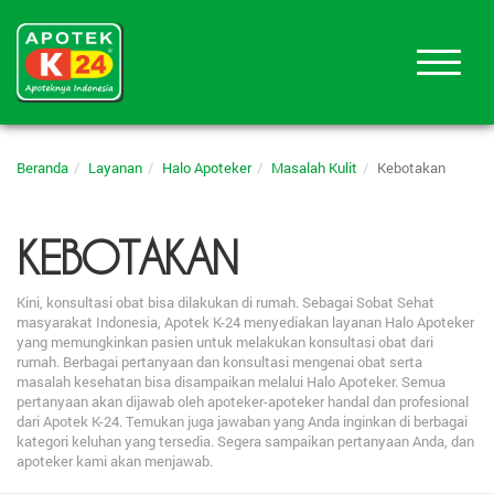
Beranda
Layanan
Halo Apoteker
Masalah Kulit
Kebotakan
KEBOTAKAN
Kini, konsultasi obat bisa dilakukan di rumah. Sebagai Sobat Sehat
masyarakat Indonesia, Apotek K-24 menyediakan layanan Halo Apoteker
yang memungkinkan pasien untuk melakukan konsultasi obat dari
rumah. Berbagai pertanyaan dan konsultasi mengenai obat serta
masalah kesehatan bisa disampaikan melalui Halo Apoteker. Semua
pertanyaan akan dijawab oleh apoteker-apoteker handal dan profesional
dari Apotek K-24. Temukan juga jawaban yang Anda inginkan di berbagai
kategori keluhan yang tersedia. Segera sampaikan pertanyaan Anda, dan
apoteker kami akan menjawab.