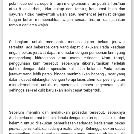
pola hidup sehat, seperti : rajin mengkonsumsi air putih 2 liter/hari
atau 8 gelas/hari, tidur cukup dan teratur, konsumsi buah dan
sayuran, tidak
menyentuh wajah atau memencet jerawat dengan
tangan kotor, membersihkan wajah secara teratur, dan jauhkan
rambut dari
area
wajah.
Sedangkan untuk membantu menghilangkan bekas jerawat
tersebut, ada beberapa cara
yang dapat dilakukan.
Pada keadaan
ringan, bekas jerawat dapat memudar dengan pemberian krim yang
mengandung hidroquinon atau asam retinoat. Akan tetapi,
penggunaan krim tersebut sebaiknya dikonsultasikan terlebih
dahulu dengan dokter spesialis kulit dan kelamin. Pada bekas
jerawat yang lebih parah, hingga menimbulkan bopeng / scar yang
dalam, dapat dihilangkan
dengan terapi laser
,
chemical peeling,
atau
microdermabrasi untuk mempercepat proses regenerasi kulit
sehingga sel-sel kulit baru akan lebih cepat terbentu
k.
Sebelum memilih dan melakukan prosedur tersebut, sebaiknya
Anda berkonsultasi terlebih dahulu dengan dokter spesialis kulit dan
kelamin untuk dilakukan pemeriksaan terhadap kedalaman bekas
jerawat, jenis kulit, dan adanya reaksi alergi. Sehingga, dokter dapat
memberikan dosis terapi dan prosedur yang tepat untuk jenis kulit