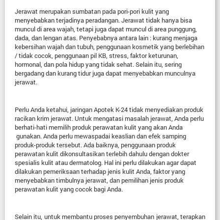
Jerawat merupakan sumbatan pada pori-pori kulit yang
menyebabkan terjadinya peradangan. Jerawat tidak hanya bisa
muncul di area
wajah, tetapi juga dapat muncul di area punggung,
dada, dan lengan atas. Penyebabnya
antara lain : kurang
menjaga
kebersihan wajah dan tubuh, penggunaan kosmetik yang berlebihan
/
tidak cocok, penggunaan pil KB, stress, faktor keturunan,
hormonal, dan pola hidup yang tidak sehat. Selain itu, sering
bergadang dan kurang tidur juga dapat menyebabkan munculnya
jerawat.
Perlu Anda ketahui, jaringan Apotek K-24 tidak menyediakan produk
racikan krim jerawat.
Untuk mengatasi masalah jerawat, Anda perlu
berhati-hati memilih produk
perawatan kulit yang akan Anda
gunakan. Anda perlu mewaspadai keaslian dan efek samping
produk-produk tersebut. Ada baiknya, penggunaan produk
perawatan kulit
dikonsultasikan terlebih dahulu dengan dokter
spesialis kulit
atau dermatolog.
Hal ini perlu dilakukan agar dapat
dilakukan pemeriksaan terhadap jenis kulit Anda, faktor yang
menyebabkan timbulnya jerawat, dan pemilihan jenis produk
perawatan kulit yang cocok bagi Anda.
Selain itu, untuk membantu proses penyembuhan jerawat, terapkan