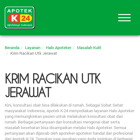
Beranda
Layanan
Halo Apoteker
Masalah Kulit
Krim Racikan Utk Jerawat
KRIM RACIKAN UTK
JERAWAT
Kini, konsultasi obat bisa dilakukan di rumah. Sebagai Sobat Sehat
masyarakat Indonesia, Apotek K-24 menyediakan layanan Halo Apoteker
yang memungkinkan pasien untuk melakukan konsultasi obat dari
rumah. Berbagai pertanyaan dan konsultasi mengenai obat serta
masalah kesehatan bisa disampaikan melalui Halo Apoteker. Semua
pertanyaan akan dijawab oleh apoteker-apoteker handal dan profesional
dari Apotek K-24. Temukan juga jawaban yang Anda inginkan di berbagai