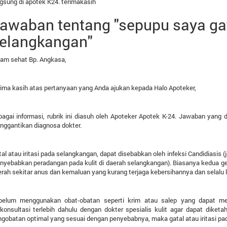
gsung di apotek K24. terimakasih
awaban tentang "sepupu saya gat
elangkangan"
lam sehat Bp. Angkasa,
ima kasih atas pertanyaan yang Anda ajukan kepada Halo Apoteker,
agai informasi, rubrik ini diasuh oleh Apoteker Apotek K-24. Jawaban yang d
nggantikan diagnosa dokter.
al atau iritasi pada selangkangan, dapat disebabkan oleh infeksi Candidiasis (j
yebabkan peradangan pada kulit di daerah selangkangan). Biasanya kedua geja
rah sekitar anus dan kemaluan yang kurang terjaga kebersihannya dan selalu 
belum menggunakan obat-obatan seperti krim atau salep yang dapat men
konsultasi terlebih dahulu dengan dokter spesialis kulit agar dapat diket
gobatan optimal yang sesuai dengan penyebabnya, maka gatal atau iritasi p