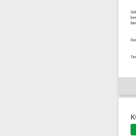
Sel
kem
ber
De
Ter
K