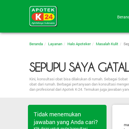
Bera
Beranda
Layanan
Halo Apoteker
Masalah Kulit
Se
SEPUPU SAYA GATA
Kini, konsultasi obat bisa dilakukan di rumah. Sebagai So
obat dari rumah. Berbagai pertanyaan dan konsultasi menge
dan profesional dari Apotek K-24. Temukan juga jawaban ya
Tidak menemukan
jawaban yang Anda cari?
mas
Klik disini untuk mulai konsultasi