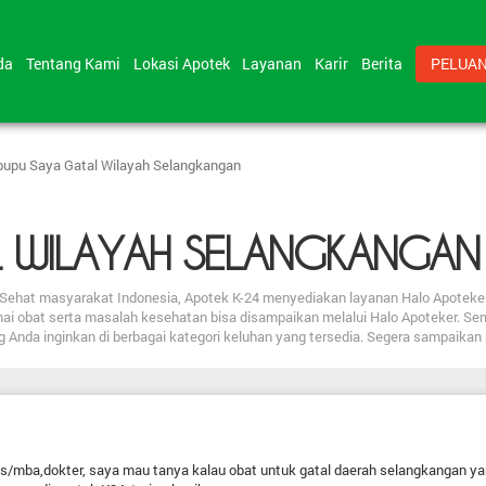
nda
Tentang Kami
Lokasi Apotek
Layanan
Karir
Berita
PELUAN
pupu Saya Gatal Wilayah Selangkangan
L WILAYAH SELANGKANGAN
bat Sehat masyarakat Indonesia, Apotek K-24 menyediakan layanan Halo Apote
nai obat serta masalah kesehatan bisa disampaikan melalui Halo Apoteker. Se
ng Anda inginkan di berbagai kategori keluhan yang tersedia. Segera sampaika
/mba,dokter, saya mau tanya kalau obat untuk gatal daerah selangkangan ya