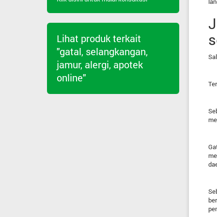
lan
J
s
Lihat produk terkait
"gatal, selangkangan,
Sa
jamur, alergi, apotek
online"
Ter
Seb
me
Gat
men
dae
Se
ber
pen