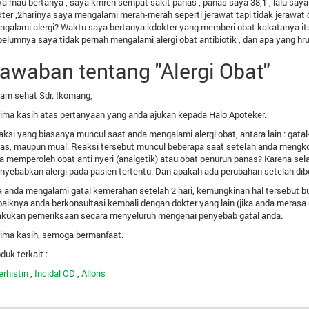
a mau bertanya , saya kmren sempat sakit panas , panas saya 38,1 , lalu saya
ter ,2harinya saya mengalami merah-merah seperti jerawat tapi tidak jerawat
galami alergi? Waktu saya bertanya kdokter yang memberi obat kakatanya itu 
elumnya saya tidak pernah mengalami alergi obat antibiotik , dan apa yang hr
awaban tentang "Alergi Obat"
am sehat Sdr. Ikomang,
ima kasih atas pertanyaan yang anda ajukan kepada Halo Apoteker.
ksi yang biasanya muncul saat anda mengalami alergi obat, antara lain : gatal
as, maupun mual. Reaksi tersebut muncul beberapa saat setelah anda mengkon
a memperoleh obat anti nyeri (analgetik) atau obat penurun panas? Karena selain
yebabkan alergi pada pasien tertentu. Dan apakah ada perubahan setelah dib
a anda mengalami gatal kemerahan setelah 2 hari, kemungkinan hal tersebut buk
aiknya anda berkonsultasi kembali dengan dokter yang lain (jika anda merasa
lakukan pemeriksaan secara menyeluruh mengenai penyebab gatal anda.
ima kasih, semoga bermanfaat.
duk terkait :
erhistin
,
Incidal OD
,
Alloris