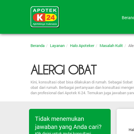
Bera
Beranda
Layanan
Halo Apoteker
Masalah Kulit
Ale
ALERGI OBAT
Kini, konsultasi obat bisa dilakukan di rumah. Sebagai So
obat dari rumah. Berbagai pertanyaan dan konsultasi menge
dan profesional dari Apotek K-24. Temukan juga jawaban ya
Tidak menemukan
jawaban yang Anda cari?
Hal
Klik disini untuk mulai konsultasi