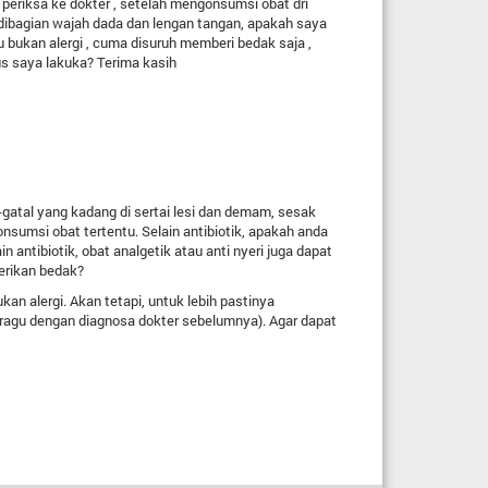
 periksa ke dokter , setelah mengonsumsi obat dri
 dibagian wajah dada dan lengan tangan, apakah saya
bukan alergi , cuma disuruh memberi bedak saja ,
us saya lakuka? Terima kasih
-gatal yang kadang di sertai lesi dan demam, sesak
sumsi obat tertentu. Selain antibiotik, apakah anda
 antibiotik, obat analgetik atau anti nyeri juga dapat
erikan bedak?
an alergi. Akan tetapi, untuk lebih pastinya
 ragu dengan diagnosa dokter sebelumnya). Agar dapat