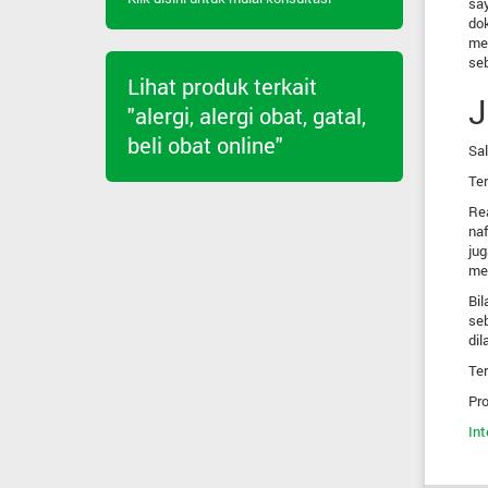
say
dok
men
seb
Lihat produk terkait
J
"alergi, alergi obat, gatal,
beli obat online"
Sal
Ter
Rea
naf
jug
men
Bil
seb
di
Ter
Pro
Int