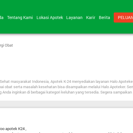
nda
Tentang Kami
Lokasi Apotek
Layanan
Karir
Berita
PELUAN
rgi Obat
bat Sehat masyarakat Indonesia, Apotek K-24 menyediakan layanan Halo Apote
nai obat serta masalah kesehatan bisa disampaikan melalui Halo Apoteker. Se
ng Anda inginkan di berbagai kategori keluhan yang tersedia. Segera sampaika
oo apotek K24 ,