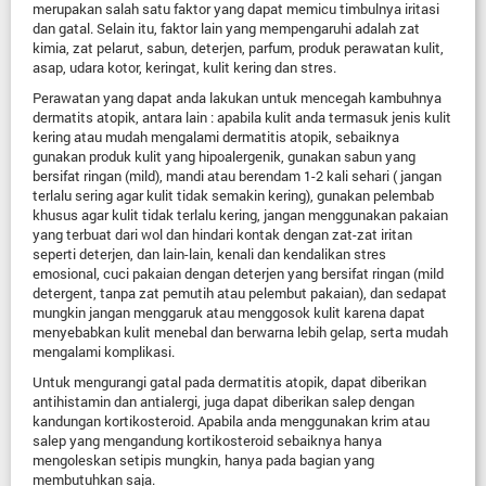
merupakan salah satu faktor yang dapat memicu timbulnya iritasi
dan gatal. Selain itu, faktor lain yang mempengaruhi adalah zat
kimia, zat pelarut, sabun, deterjen, parfum, produk perawatan kulit,
asap, udara kotor, keringat, kulit kering dan stres.
Perawatan yang dapat anda lakukan untuk mencegah kambuhnya
dermatits atopik, antara lain : apabila kulit anda termasuk jenis kulit
kering atau mudah mengalami dermatitis atopik, sebaiknya
gunakan produk kulit yang hipoalergenik, gunakan sabun yang
bersifat ringan (mild), mandi atau berendam 1-2 kali sehari ( jangan
terlalu sering agar kulit tidak semakin kering), gunakan pelembab
khusus agar kulit tidak terlalu kering, jangan menggunakan pakaian
yang terbuat dari wol dan hindari kontak dengan zat-zat iritan
seperti deterjen, dan lain-lain, kenali dan kendalikan stres
emosional, cuci pakaian dengan deterjen yang bersifat ringan (mild
detergent, tanpa zat pemutih atau pelembut pakaian), dan sedapat
mungkin jangan menggaruk atau menggosok kulit karena dapat
menyebabkan kulit menebal dan berwarna lebih gelap, serta mudah
mengalami komplikasi.
Untuk mengurangi gatal pada dermatitis atopik, dapat diberikan
antihistamin dan antialergi, juga dapat diberikan salep dengan
kandungan kortikosteroid. Apabila anda menggunakan krim atau
salep yang mengandung kortikosteroid sebaiknya hanya
mengoleskan setipis mungkin, hanya pada bagian yang
membutuhkan saja.