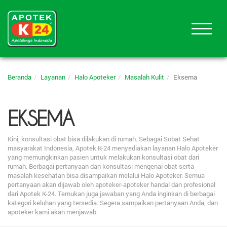
Beranda
Layanan
Halo Apoteker
Masalah Kulit
Eksema
EKSEMA
Kini, konsultasi obat bisa dilakukan di rumah. Sebagai Sobat Sehat
masyarakat Indonesia, Apotek K-24 menyediakan layanan Halo Apoteker
yang memungkinkan pasien untuk melakukan konsultasi obat dari
rumah. Berbagai pertanyaan dan konsultasi mengenai obat serta
masalah kesehatan bisa disampaikan melalui Halo Apoteker. Semua
pertanyaan akan dijawab oleh apoteker-apoteker handal dan profesional
dari Apotek K-24. Temukan juga jawaban yang Anda inginkan di berbagai
kategori keluhan yang tersedia. Segera sampaikan pertanyaan Anda, dan
apoteker kami akan menjawab.