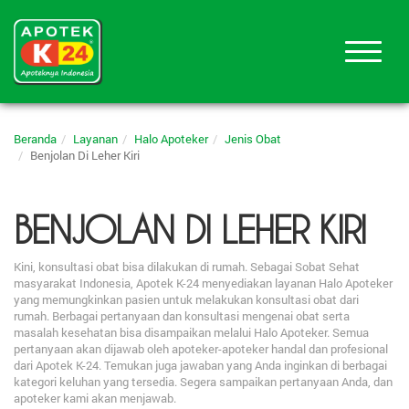
Beranda
Layanan
Halo Apoteker
Jenis Obat
Benjolan Di Leher Kiri
BENJOLAN DI LEHER KIRI
Kini, konsultasi obat bisa dilakukan di rumah. Sebagai Sobat Sehat
masyarakat Indonesia, Apotek K-24 menyediakan layanan Halo Apoteker
yang memungkinkan pasien untuk melakukan konsultasi obat dari
rumah. Berbagai pertanyaan dan konsultasi mengenai obat serta
masalah kesehatan bisa disampaikan melalui Halo Apoteker. Semua
pertanyaan akan dijawab oleh apoteker-apoteker handal dan profesional
dari Apotek K-24. Temukan juga jawaban yang Anda inginkan di berbagai
kategori keluhan yang tersedia. Segera sampaikan pertanyaan Anda, dan
apoteker kami akan menjawab.