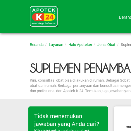
Bera
Beranda
Layanan
Halo Apoteker
Jenis Obat
Suple
SUPLEMEN PENAMBA
Kini, konsultasi obat bisa dilakukan di rumah. Sebagai So
obat dari rumah. Berbagai pertanyaan dan konsultasi menge
dan profesional dari Apotek K-24. Temukan juga jawaban ya
Tidak menemukan
jawaban yang Anda cari?
ma
Klik disini untuk mulai konsultasi