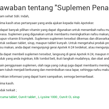
awaban tentang "Suplemen Pen
am sehat Sdri. Indah,
ima kasih atas pertanyaan yang anda ajukan kepada Halo Apoteker.
dapat banyak pilihan vitamin yang dapat digunakan untuk menambah nafsu mak
wasa. Suplemen yang digunakan untuk membantu meningkatkan nafsu makan, 
upun vitamin B komplek. Suplemen-suplemen tersebut dikemas dan ditawarka
ntuk sediaan tablet, sirup, maupun tablet kunyah. Untuk mengetahui produk
su makan, anda dapat mengunjungi gerai Apotek K-24 terdekat, atau mengunj
a dapat membeli suplemen tersebut, langsung di gerai Apotek K-24, maupun 
duk yang anda inginkan, klik tombol beli, ikuti langkah mudahnya, dan obat and
ain penggunaan suplemen, olah raga yang cukup juga dapat membantu meningk
am tubuh menjadi berkurang dan menimbulkan rasa lapar, sehingga nafsu mak
mikian informasi yang dapat kami sampaikan, semoga bermanfaaat.
ima kasih.
duk terkait ;
cuma tablet,
Curvit tablet
,
L-Lysine 1000
,
Curvit CL sirup