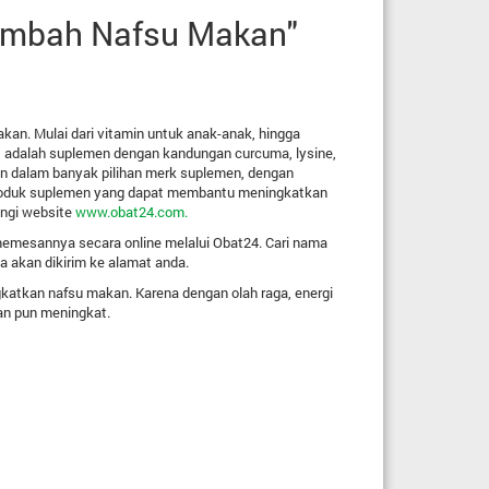
ambah Nafsu Makan"
an. Mulai dari vitamin untuk anak-anak, hingga
adalah suplemen dengan kandungan curcuma, lysine,
n dalam banyak pilihan merk suplemen, dengan
-produk suplemen yang dapat membantu meningkatkan
ungi website
www.obat24.com.
memesannya secara online melalui Obat24. Cari nama
a akan dikirim ke alamat anda.
atkan nafsu makan. Karena dengan olah raga, energi
an pun meningkat.