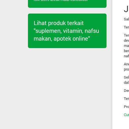
J
Sal
Lihat produk terkait
Ter
"suplemen, vitamin, nafsu
Ter
makan, apotek online"
de
ma
be
naf
And
pro
Sel
dal
De
Ter
Pro
Cur