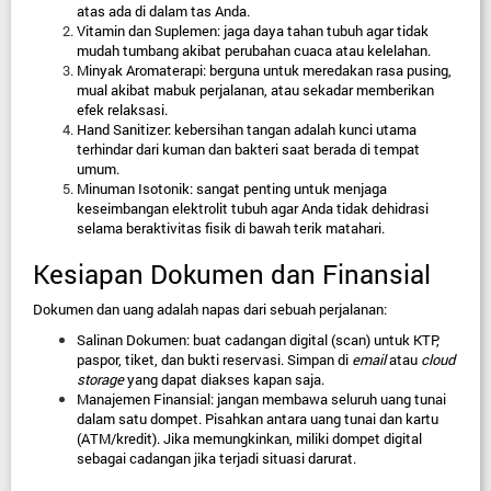
atas ada di dalam tas Anda.
Vitamin dan Suplemen:
 jaga daya tahan tubuh agar tidak 
mudah tumbang akibat perubahan cuaca atau kelelahan.
Minyak Aromaterapi:
 berguna untuk meredakan rasa pusing, 
mual akibat mabuk perjalanan, atau sekadar memberikan 
efek relaksasi.
Hand Sanitizer:
 kebersihan tangan adalah kunci utama 
terhindar dari kuman dan bakteri saat berada di tempat 
umum.
Minuman Isotonik:
 sangat penting untuk menjaga 
keseimbangan elektrolit tubuh agar Anda tidak dehidrasi 
selama beraktivitas fisik di bawah terik matahari.
Kesiapan Dokumen dan Finansial
Dokumen dan uang adalah napas dari sebuah perjalanan:
Salinan Dokumen:
 buat cadangan digital (scan) untuk KTP, 
paspor, tiket, dan bukti reservasi. Simpan di 
email
 atau 
cloud 
storage
 yang dapat diakses kapan saja.
Manajemen Finansial:
 jangan membawa seluruh uang tunai 
dalam satu dompet. Pisahkan antara uang tunai dan kartu 
(ATM/kredit). Jika memungkinkan, miliki dompet digital 
sebagai cadangan jika terjadi situasi darurat.