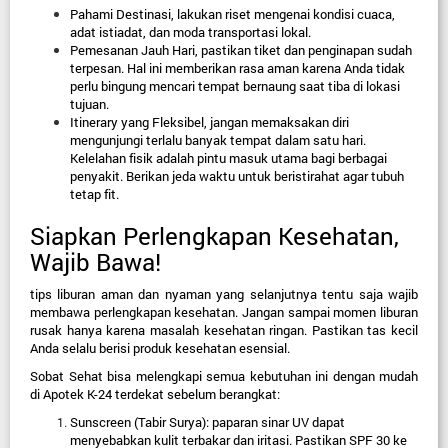
Pahami Destinasi,
 lakukan riset mengenai kondisi cuaca, 
adat istiadat, dan moda transportasi lokal.
Pemesanan Jauh Hari,
 pastikan tiket dan penginapan sudah 
terpesan. Hal ini memberikan rasa aman karena Anda tidak 
perlu bingung mencari tempat bernaung saat tiba di lokasi 
tujuan.
Itinerary yang Fleksibel,
 jangan memaksakan diri 
mengunjungi terlalu banyak tempat dalam satu hari. 
Kelelahan fisik adalah pintu masuk utama bagi berbagai 
penyakit. Berikan jeda waktu untuk beristirahat agar tubuh 
tetap fit.
Siapkan Perlengkapan Kesehatan, 
Wajib Bawa!
tips liburan aman dan nyaman yang selanjutnya tentu saja wajib 
membawa perlengkapan kesehatan. Jangan sampai momen liburan 
rusak hanya karena masalah kesehatan ringan. Pastikan tas kecil 
Anda selalu berisi produk kesehatan esensial.
Sobat Sehat bisa melengkapi semua kebutuhan ini dengan mudah 
di 
Apotek K-24 terdekat
 sebelum berangkat:
Sunscreen (Tabir Surya): 
paparan sinar UV dapat 
menyebabkan kulit terbakar dan iritasi. Pastikan SPF 30 ke 