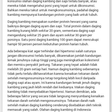
konsumsi olahan daging kambing dan sapi terlalu banyak, atau
mereka tidak mengetahui porsi yang tepat untuk dikonsumsi.
Bahkan mereka takut untuk mengkonsumsinya, padahal daging
kambing mempunyai kandungan protein yang baik untuk tubuh.
Daging kambing merupakan sumber protein hewani yang sama
baiknya dengan daging ayam dan sapi. Total protein dalam daging
kambing kurang lebih sekitar 20 gram, sementara daging sapi
mengandung sekitar 25 gram dan ayam sekitar 30 gram per
porsinya. Satu porsi daging kambing 100 gram dapat mencukupi
hampir 50 persen persen kebutuhan protein harian tubuh.
Ada beberapa kiat agar terhindar dari hipertensi salah satunya
jangan dikonsumsi terlalu banyak, dikarenakan jumlah kandungan
lemak jenuhnya cukup tinggi yang juga meningkatkan kolesterol
dan memicu penyakit jantung. Takaran yang tepat adalah tidak
melebih 20 gram setiap hari. Namun daging kambing sebenarnya
tidak perlu terlalu dikhawatirkan karena kenaikan tekanan darah
setelah mengonsumsinya tetap tergolong lebih kecil daripada
daging sapi atau ayam. Ini karena kandungan lemak jenuh daging
kambing yang jauh lebih rendah dari keduanya. Makan daging
kambing tidak menyebabkan hipertensi. Namun demikian, ada
beberapa faktor yang secara tidak langsung menyumbang kenaikan
tekanan darah setelah mengonsumsinya. Tekanan darah naik
setelah makan daging kambing cenderung disebabkan oleh teknik
memasak yang salah. Olahan daging kambing di Indonesia