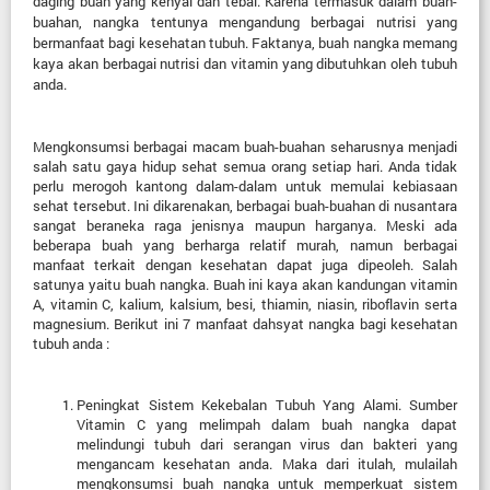
daging buah yang kenyal dan tebal. Karena termasuk dalam buah-
buahan, nangka tentunya mengandung berbagai nutrisi yang
bermanfaat bagi kesehatan tubuh. Faktanya, buah nangka memang
kaya akan berbagai nutrisi dan vitamin yang dibutuhkan oleh tubuh
anda.
Mengkonsumsi berbagai macam buah-buahan seharusnya menjadi
salah satu gaya hidup sehat semua orang setiap hari. Anda tidak
perlu merogoh kantong dalam-dalam untuk memulai kebiasaan
sehat tersebut. Ini dikarenakan, berbagai buah-buahan di nusantara
sangat beraneka raga jenisnya maupun harganya. Meski ada
beberapa buah yang berharga relatif murah, namun berbagai
manfaat terkait dengan kesehatan dapat juga dipeoleh. Salah
satunya yaitu buah nangka. Buah ini kaya akan kandungan vitamin
A, vitamin C, kalium, kalsium, besi, thiamin, niasin, riboflavin serta
magnesium. Berikut ini 7 manfaat dahsyat nangka bagi kesehatan
tubuh anda :
Peningkat Sistem Kekebalan Tubuh Yang Alami. Sumber
Vitamin C yang melimpah dalam buah nangka dapat
melindungi tubuh dari serangan virus dan bakteri yang
mengancam kesehatan anda. Maka dari itulah, mulailah
mengkonsumsi buah nangka untuk memperkuat sistem