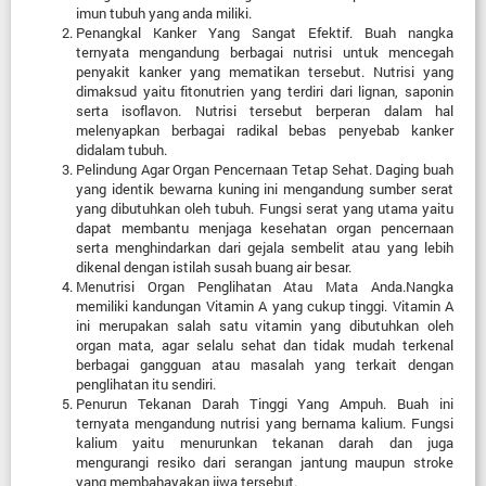
imun tubuh yang anda miliki.
Penangkal Kanker Yang Sangat Efektif. Buah nangka
ternyata mengandung berbagai nutrisi untuk mencegah
penyakit kanker yang mematikan tersebut. Nutrisi yang
dimaksud yaitu fitonutrien yang terdiri dari lignan, saponin
serta isoflavon. Nutrisi tersebut berperan dalam hal
melenyapkan berbagai radikal bebas penyebab kanker
didalam tubuh.
Pelindung Agar Organ Pencernaan Tetap Sehat. Daging buah
yang identik bewarna kuning ini mengandung sumber serat
yang dibutuhkan oleh tubuh. Fungsi serat yang utama yaitu
dapat membantu menjaga kesehatan organ pencernaan
serta menghindarkan dari gejala sembelit atau yang lebih
dikenal dengan istilah susah buang air besar.
Menutrisi Organ Penglihatan Atau Mata Anda.Nangka
memiliki kandungan Vitamin A yang cukup tinggi. Vitamin A
ini merupakan salah satu vitamin yang dibutuhkan oleh
organ mata, agar selalu sehat dan tidak mudah terkenal
berbagai gangguan atau masalah yang terkait dengan
penglihatan itu sendiri.
Penurun Tekanan Darah Tinggi Yang Ampuh. Buah ini
ternyata mengandung nutrisi yang bernama kalium. Fungsi
kalium yaitu menurunkan tekanan darah dan juga
mengurangi resiko dari serangan jantung maupun stroke
yang membahayakan jiwa tersebut.