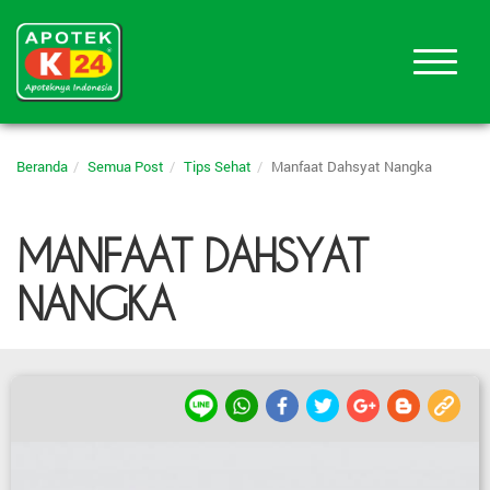
Beranda
Semua Post
Tips Sehat
Manfaat Dahsyat Nangka
MANFAAT DAHSYAT
NANGKA