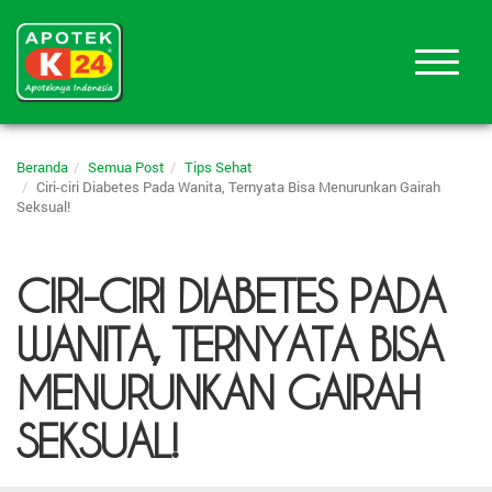
Beranda
Semua Post
Tips Sehat
Ciri-ciri Diabetes Pada Wanita, Ternyata Bisa Menurunkan Gairah
Seksual!
CIRI-CIRI DIABETES PADA
WANITA, TERNYATA BISA
MENURUNKAN GAIRAH
SEKSUAL!