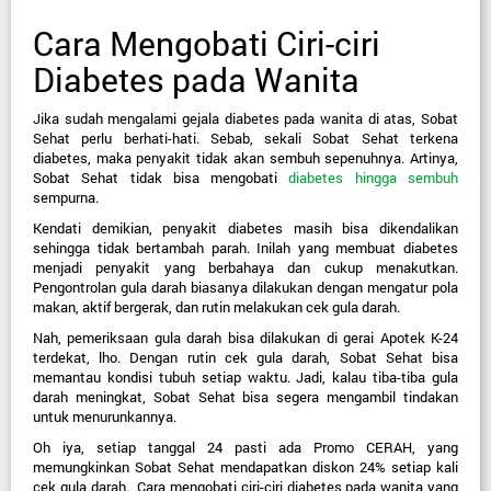
Cara Mengobati Ciri-ciri 
Diabetes pada Wanita
Jika sudah mengalami gejala diabetes pada wanita di atas, Sobat 
Sehat perlu berhati-hati. Sebab, sekali Sobat Sehat terkena 
diabetes, maka penyakit tidak akan sembuh sepenuhnya. Artinya, 
Sobat Sehat tidak bisa mengobati 
diabetes hingga sembuh
sempurna.
Kendati demikian, penyakit diabetes masih bisa dikendalikan 
sehingga tidak bertambah parah. Inilah yang membuat diabetes 
menjadi penyakit yang berbahaya dan cukup menakutkan. 
Pengontrolan gula darah biasanya dilakukan dengan mengatur pola 
makan, aktif bergerak, dan rutin melakukan cek gula darah.
Nah, pemeriksaan gula darah bisa dilakukan di gerai Apotek K-24 
terdekat, lho. Dengan rutin cek gula darah, Sobat Sehat bisa 
memantau kondisi tubuh setiap waktu. Jadi, kalau tiba-tiba gula 
darah meningkat, Sobat Sehat bisa segera mengambil tindakan 
untuk menurunkannya.
Oh iya, setiap tanggal 24 pasti ada Promo CERAH, yang 
memungkinkan Sobat Sehat mendapatkan diskon 24% setiap kali 
cek gula darah.  Cara mengobati ciri-ciri diabetes pada wanita yang 