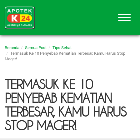
Beranda
Semua Post
Tips Sehat
Termasuk Ke 10 Penyebab Kematian Terbesar, Kamu Harus Stop
Mager!
TERMASUK KE 10
PENYEBAB KEMATIAN
TERBESAR, KAMU HARUS
STOP MAGER!