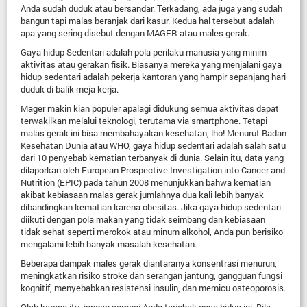
Anda sudah duduk atau bersandar. Terkadang, ada juga yang sudah
bangun tapi malas beranjak dari kasur. Kedua hal tersebut adalah
apa yang sering disebut dengan MAGER atau males gerak.
Gaya hidup Sedentari adalah pola perilaku manusia yang minim
aktivitas atau gerakan fisik. Biasanya mereka yang menjalani gaya
hidup sedentari adalah pekerja kantoran yang hampir sepanjang hari
duduk di balik meja kerja.
Mager makin kian populer apalagi didukung semua aktivitas dapat
terwakilkan melalui teknologi, terutama via smartphone. Tetapi
malas gerak ini bisa membahayakan kesehatan, lho! Menurut Badan
Kesehatan Dunia atau WHO, gaya hidup sedentari adalah salah satu
dari 10 penyebab kematian terbanyak di dunia. Selain itu, data yang
dilaporkan oleh European Prospective Investigation into Cancer and
Nutrition (EPIC) pada tahun 2008 menunjukkan bahwa kematian
akibat kebiasaan malas gerak jumlahnya dua kali lebih banyak
dibandingkan kematian karena obesitas. Jika gaya hidup sedentari
diikuti dengan pola makan yang tidak seimbang dan kebiasaan
tidak sehat seperti merokok atau minum alkohol, Anda pun berisiko
mengalami lebih banyak masalah kesehatan.
Beberapa dampak males gerak diantaranya konsentrasi menurun,
meningkatkan risiko stroke dan serangan jantung, gangguan fungsi
kognitif, menyebabkan resistensi insulin, dan memicu osteoporosis.