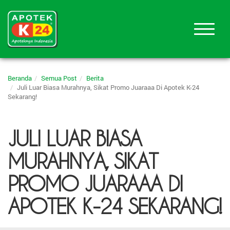
Beranda
Semua Post
Berita
Juli Luar Biasa Murahnya, Sikat Promo Juaraaa Di Apotek K-24
Sekarang!
JULI LUAR BIASA
MURAHNYA, SIKAT
PROMO JUARAAA DI
APOTEK K-24 SEKARANG!