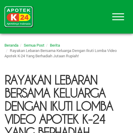
Beranda
Semua Post
Berita
Rayakan Lebaran Bersama Keluarga Dengan Ikuti Lomba Video
Apotek K-24 Yang Berhadiah Jutaan Rupiah!
RAYAKAN LEBARAN
BERSAMA KELUARGA
DENGAN IKUTI LOMBA
VIDEO APOTEK K-24
YANG BERHADIAH