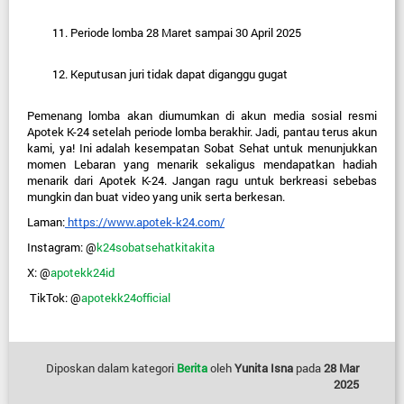
Periode lomba 28 Maret sampai 30 April 2025
Keputusan juri tidak dapat diganggu gugat
Pemenang lomba akan diumumkan di akun media sosial resmi 
Apotek K-24 setelah periode lomba berakhir. Jadi, pantau terus akun 
kami, ya! Ini adalah kesempatan Sobat Sehat untuk menunjukkan 
momen Lebaran yang menarik sekaligus mendapatkan hadiah 
menarik dari Apotek K-24. Jangan ragu untuk berkreasi sebebas 
mungkin dan buat video yang unik serta berkesan.
Laman:
 https://www.apotek-k24.com/
Instagram: @
k24sobatsehatkitakita
X: @
apotekk24id
TikTok: @
apotekk24official
Diposkan dalam kategori
Berita
oleh
Yunita Isna
pada
28 Mar
2025