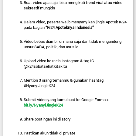
Buat video apa saja, bisa mengikuti trend viral atau video 
sekreatif mungkin
Dalam video, peserta wajib menyanyikan jingle Apotek K-24 
pada bagian 
“K-24 Apoteknya Indonesia”
Video bebas diambil di mana saja dan tidak mengandung 
unsur SARA, politik, dan asusila
Upload video ke reels instagram & tag IG 
@k24sobatsehatkitakita
Mention 3 orang temanmu & gunakan hashtag 
#NyanyiJingleK24
Submit video yang kamu buat ke Google Form >> 
bit.ly/NyanyiJingleK24
Share postingan ini di story
Pastikan akun tidak di private