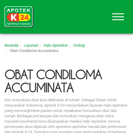
Beranda
Layanan
Halo Apoteker
Urologi
Obat Condiloma Accuminata
OBAT CONDILOMA
ACCUMINATA
Kini, konsultasi obat bisa dilakukan di rumah. Sebagai Sobat Sehat
masyarakat Indonesia, Apotek K-24 menyediakan layanan Halo Apoteker
yang memungkinkan pasien untuk melakukan konsultasi obat dari
rumah. Berbagai pertanyaan dan konsultasi mengenai obat serta
masalah kesehatan bisa disampaikan melalui Halo Apoteker. Semua
pertanyaan akan dijawab oleh apoteker-apoteker handal dan profesional
dari Apotek K-24. Temukan juga jawaban yang Anda inginkan di berbagai