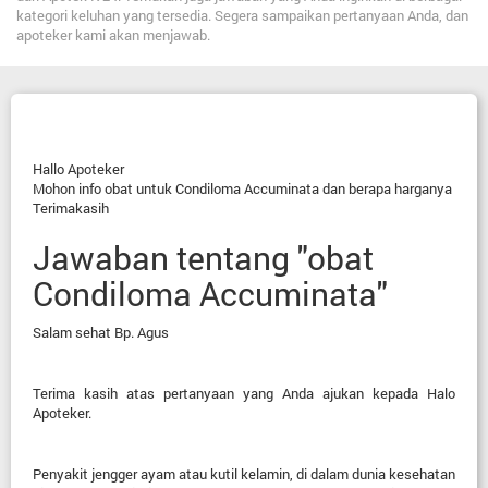
kategori keluhan yang tersedia. Segera sampaikan pertanyaan Anda, dan
apoteker kami akan menjawab.
Hallo Apoteker
Mohon info obat untuk Condiloma Accuminata dan berapa harganya
Terimakasih
Jawaban tentang "obat
Condiloma Accuminata"
Salam
s
ehat Bp. Agus
Terima
k
asih
atas
pertanyaan yang
A
nda
ajukan
kepada
Halo
Apoteker.
Penyakit jengger ayam atau kutil kelamin, di dalam dunia kesehatan