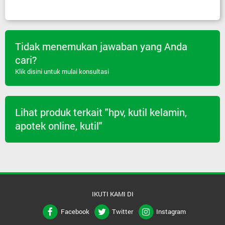
Tidak menemukan jawaban yang Anda
cari?
Klik disini untuk mulai konsultasi
Lihat produk terkait "hpv, kutil kelamin,
apotek online, kutil"
IKUTI KAMI DI
Facebook
Twitter
Instagram