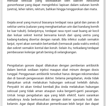
menular seksual yang disebabkan oleh bakteri
Neisseria
gonorrhoeae
yang dapat menginfeksi lapisan dalam saluran kemih
(uretra), leher rahim, rektum, bahkan hingga tenggorokan dan mata.
Gejala awal yang muncul biasanya terdapat rasa gatal dan panas di
sekitar uretra (saluran yang menghantarkan urin dari kandung kemih
ke luar tubuh). Selanjutnya, terdapat rasa nyeri saat buang air kecil
dan keluar sekret kental berwarna keruh dari ujung uretra yang
kadang-kadang disertai dengan nanah. Bila infeksi sudah semakin
lanjut, nyeri akan semakin bertambah (termasuk pada waktu ereksi)
dan sekret semakin kental dan keruh. Selain itu, terkadang terdapat
pembesaran kelenjar getah bening di selangkangan.
Pengobatan gonore dapat dilakukan dengan pemberian antibiotik
dalam bentuk sediaan injeksi maupun obat minum dengan dosis
tunggal. Penggunaan antibiotik tersebut harus dengan rekomendasi
dan di bawah pengawasan dokter. Selama pengobatan, Anda
tidak
dianjurkan untuk melakukan hubungan seksual terlebih dahulu.
Penyakit ini akan timbul kembali jika Anda melakukan hubungan
seksual yang tidak aman ataupun suka berganti-ganti pasangan.
Untuk terapi pengobatan apa yang lebih efektif, kami sarankan
sebaiknya Anda berkonsultasi dengan dokter spesialis kulit dan
kelamin. Agar dapat dilakukan pemeriksaan lebih lanjut dan dapat