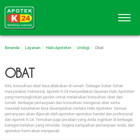
Beranda
Layanan
Halo Apoteker
Urologi
Obat
OBAT
Kini, konsultasi obat bisa dilakukan di rumah. Sebagai Sobat Sehat
masyarakat Indonesia, Apotek K-24 menyediakan layanan Halo Apoteker
yang memungkinkan pasien untuk melakukan konsultasi obat dari
rumah. Berbagai pertanyaan dan konsultasi mengenai obat serta
masalah kesehatan bisa disampaikan melalui Halo Apoteker. Semua
pertanyaan akan dijawab oleh apoteker-apoteker handal dan profesional
dari Apotek K-24. Temukan juga jawaban yang Anda inginkan di berbagai
kategori keluhan yang tersedia. Segera sampaikan pertanyaan Anda, dan
apoteker kami akan menjawab.