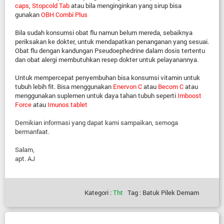
caps
,
Stopcold Tab
atau bila menginginkan yang sirup bisa
gunakan
OBH Combi Plus
Bila sudah konsumsi obat flu namun belum mereda, sebaiknya
periksakan ke dokter, untuk mendapatkan penanganan yang sesuai.
Obat flu dengan kandungan Pseudoephedrine dalam dosis tertentu
dan obat alergi membutuhkan resep dokter untuk pelayanannya.
Untuk mempercepat penyembuhan bisa konsumsi vitamin untuk
tubuh lebih fit. Bisa menggunakan
Enervon C
atau
Becom C
atau
menggunakan suplemen untuk daya tahan tubuh seperti
Imboost
Force
atau
Imunos tablet
Demikian informasi yang dapat kami sampaikan, semoga
bermanfaat.
Salam,
apt. AJ
Kategori :
Tht
Tag : Batuk Pilek Demam