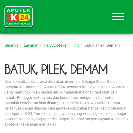
Beranda
Layanan
Halo Apoteker
Tht
Batuk, Pilek, Demam
BATUK, PILEK, DEMAM
Kini, konsultasi obat bisa dilakukan di rumah. Sebagai Sobat Sehat
masyarakat Indonesia, Apotek K-24 menyediakan layanan Halo Apoteker
yang memungkinkan pasien untuk melakukan konsultasi obat dari
rumah. Berbagai pertanyaan dan konsultasi mengenai obat serta
masalah kesehatan bisa disampaikan melalui Halo Apoteker. Semua
pertanyaan akan dijawab oleh apoteker-apoteker handal dan profesional
dari Apotek K-24. Temukan juga jawaban yang Anda inginkan di berbagai
kategori keluhan yang tersedia. Segera sampaikan pertanyaan Anda, dan
apoteker kami akan menjawab.