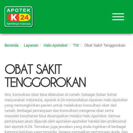
Beranda
Layanan
Halo Apoteker
Tht
Obat Sakit Tenggorokan
OBAT SAKIT
TENGGOROKAN
Kini, konsultasi obat bisa dilakukan di rumah. Sebagai Sobat Sehat
masyarakat Indonesia, Apotek K-24 menyediakan layanan Halo Apoteker
yang memungkinkan pasien untuk melakukan konsultasi obat dari
rumah. Berbagai pertanyaan dan konsultasi mengenai obat serta
masalah kesehatan bisa disampaikan melalui Halo Apoteker. Semua
pertanyaan akan dijawab oleh apoteker-apoteker handal dan profesional
dari Apotek K-24. Temukan juga jawaban yang Anda inginkan di berbagai
kategori keluhan yang tersedia. Segera sampaikan pertanyaan Anda, dan