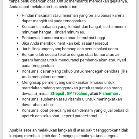
tanpa perlu diberikan obat .Untuk membantu meredakan gejalanya,
Anda dapat melakukan tips berikut ini:
Hindari makanan atau minuman yang terlalu panas karena
dapat mengiritasi pada tenggorokan
Konsumsi makanan yang lembut dan hangat, serta minum
minuman hangat. Hindari minum es.
Perbanyak konsumsi makanan bernutrisi tinggi
Jika Anda merokok, hentikan kebiasaan tersebut
Jauhi lingkungan yang berasap dan penuh polusi udara
Berkumurlah secara teratur dengan obat kumur atau air
garam hangat untuk mengurangi pembengkakan atau nyeri
pada tenggorokan
Konsumsi cairan yang cukup untuk mencegah dehidrasi jika
Anda mengalami demam
Menghisap permen yang diindikasikan khusus untuk
meredakan radang tenggorokan (untuk remaja dan orang
dewasa), misal:
Strepsil
,
SP Troches
, atau
Fisherman
.
Konsumsi suplemen atau vitamin C untuk meningkatkan
daya tahan tubuh
Konsumsi obat pereda nyeri dan demam yang dijual bebas di
apotek dan toko obat
, seperti paracetamol.
Apabila setelah melakukan langkah di atas sakit tenggorokan tidak
kunjung membaik lebih dari 2 minggu, sebaiknya Anda segera