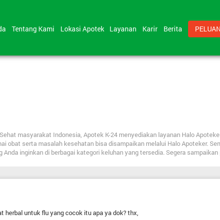
nda
Tentang Kami
Lokasi Apotek
Layanan
Karir
Berita
PELUAN
bat Sehat masyarakat Indonesia, Apotek K-24 menyediakan layanan Halo Apote
nai obat serta masalah kesehatan bisa disampaikan melalui Halo Apoteker. Se
ng Anda inginkan di berbagai kategori keluhan yang tersedia. Segera sampaika
t herbal untuk flu yang cocok itu apa ya dok? thx,