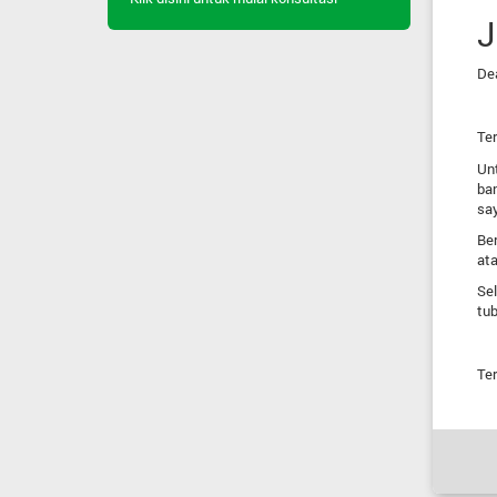
J
Dea
Ter
Un
ban
say
Ber
at
Sel
tu
Te