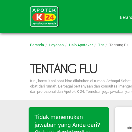
Bera
Beranda
Layanan
Halo Apoteker
Tht
Tentang Flu
TENTANG FLU
Kini, konsultasi obat bisa dilakukan di rumah. Sebagai So
obat dari rumah. Berbagai pertanyaan dan konsultasi menge
dan profesional dari Apotek K-24. Temukan juga jawaban ya
Tidak menemukan
jawaban yang Anda cari?
oba
Klik disini untuk mulai konsultasi