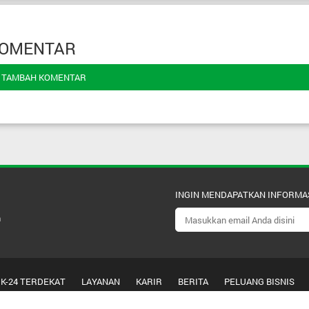
OMENTAR
TAMBAH KOMENTAR
INGIN MENDAPATKAN INFORMA
m
 K-24 TERDEKAT
LAYANAN
KARIR
BERITA
PELUANG BISNIS
© 2026 PT. K-24 Indonesia - All Rights Reserved