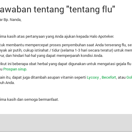
awaban tentang "tentang flu"
r Bp. Nanda,
ima kasih atas pertanyaan yang Anda ajukan kepada Halo Apoteker.
tuk membantu mempercepat proses penyembuhan saat Anda terserang flu, se
yak air putih, cukup istirahat / tidur (selama 1-3 hari secara teratur) untuk 
ur, dan hindari hal-hal yang dapat memperparah kondisi Anda.
ikut ini beberapa obat herbal yang dapat digunakan untuk mengatasi gejala flu 
au
Prospan sirup.
ain itu, dapat juga ditambah asupan vitamin seperti
Lycoxy
,
Becefort
, atau
Go
buh Anda.
rima kasih dan semoga bermanfaat.