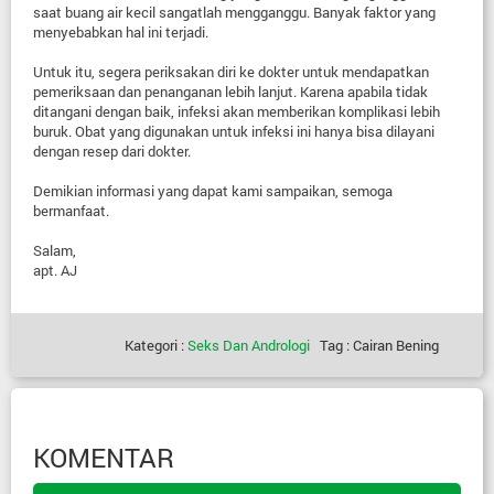
saat buang air kecil sangatlah mengganggu. Banyak faktor yang
menyebabkan hal ini terjadi.
Untuk itu, segera periksakan diri ke dokter untuk mendapatkan
pemeriksaan dan penanganan lebih lanjut. Karena apabila tidak
ditangani dengan baik, infeksi akan memberikan komplikasi lebih
buruk. Obat yang digunakan untuk infeksi ini hanya bisa dilayani
dengan resep dari dokter.
Demikian informasi yang dapat kami sampaikan, semoga
bermanfaat.
Salam,
apt. AJ
Kategori :
Seks Dan Andrologi
Tag : Cairan Bening
KOMENTAR