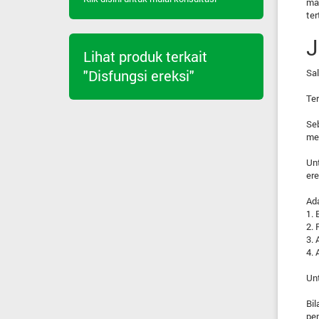
mau
ter
J
Lihat produk terkait
Sal
"Disfungsi ereksi"
Ter
Seb
me
Unt
er
Ada
1. 
2. 
3. 
4. 
Un
Bil
pem