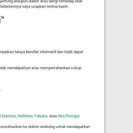
 jantung ataupun diabet atau alergi terhadap obat
. Sebelumnya saya ucapkan terima kasih.
"
mpaikan hanya bersifat informatif dan tidak dapat
ia tidak mendapatkan atau mempertahankan cukup
.
l Maxtion
,
Wellness Tribulus
, atau
Neo Provigor
konsultasikan ke dokter Androlog untuk mendapatkan