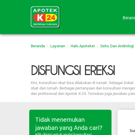
Bera
Beranda
Layanan
Halo Apoteker
Seks Dan Andrologi
DISFUNGSI EREKSI
Kini, konsultasi obat bisa dilakukan di rumah. Sebagai So
obat dari rumah. Berbagai pertanyaan dan konsultasi menge
dan profesional dari Apotek K-24. Temukan juga jawaban ya
Tidak menemukan
jawaban yang Anda cari?
Sud
Klik disini untuk mulai konsultasi