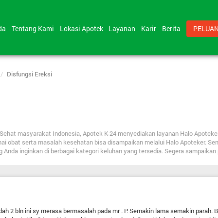
nda
Tentang Kami
Lokasi Apotek
Layanan
Karir
Berita
PELUAN
Disfungsi Ereksi
bat Sehat masyarakat Indonesia, Apotek K-24 menyediakan layanan Halo Apote
nai obat serta masalah kesehatan bisa disampaikan melalui Halo Apoteker. Se
ng Anda inginkan di berbagai kategori keluhan yang tersedia. Segera sampaika
ah 2 bln ini sy merasa bermasalah pada mr . P. Semakin lama semakin parah. B