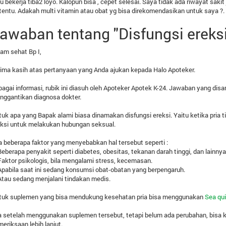
 bekerja tiba2 loyo. Kalopun bisa , cepet selesai. Saya tidak ada riwayat sakit
tentu. Adakah multi vitamin atau obat yg bisa direkomendasikan untuk saya ?
awaban tentang "Disfungsi ereksi
am sehat Bp I,
ima kasih atas pertanyaan yang Anda ajukan kepada Halo Apoteker.
agai informasi, rubik ini diasuh oleh Apoteker Apotek K-24. Jawaban yang disa
nggantikan diagnosa dokter.
uk apa yang Bapak alami biasa dinamakan disfungsi ereksi. Yaitu ketika pr
eksi untuk melakukan hubungan seksual.
 beberapa faktor yang menyebabkan hal tersebut seperti :
Beberapa penyakit seperti diabetes, obesitas, tekanan darah tinggi, dan lainnya
Faktor psikologis, bila mengalami stress, kecemasan.
Apabila saat ini sedang konsumsi obat-obatan yang berpengaruh.
Atau sedang menjalani tindakan medis.
tuk suplemen yang bisa mendukung kesehatan pria bisa menggunakan
Sea qui
a setelah menggunakan suplemen tersebut, tetapi belum ada perubahan, bisa 
eriksaan lebih lanjut.