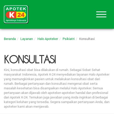
Beranda
Layanan
Halo Apoteker
Psikiatri
Konsultasi
KONSULTASI
Kini, konsultasi obat bisa dilakukan di rumah. Sebagai Sobat Sehat
masyarakat Indonesia, Apotek K-24 menyediakan layanan Halo Apoteker
yang memungkinkan pasien untuk melakukan konsultasi obat dari
rumah. Berbagai pertanyaan dan konsultasi mengenai obat serta
masalah kesehatan bisa disampaikan melalui Halo Apoteker. Semua
pertanyaan akan dijawab oleh apoteker-apoteker handal dan profesional
dari Apotek K-24. Temukan juga jawaban yang Anda inginkan di berbagai
kategori keluhan yang tersedia. Segera sampaikan pertanyaan Anda, dan
apoteker kami akan menjawab.