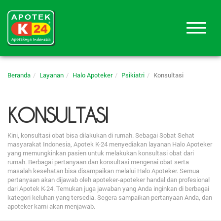
Beranda
Layanan
Halo Apoteker
Psikiatri
Konsultasi
KONSULTASI
Kini, konsultasi obat bisa dilakukan di rumah. Sebagai Sobat Sehat
masyarakat Indonesia, Apotek K-24 menyediakan layanan Halo Apoteker
yang memungkinkan pasien untuk melakukan konsultasi obat dari
rumah. Berbagai pertanyaan dan konsultasi mengenai obat serta
masalah kesehatan bisa disampaikan melalui Halo Apoteker. Semua
pertanyaan akan dijawab oleh apoteker-apoteker handal dan profesional
dari Apotek K-24. Temukan juga jawaban yang Anda inginkan di berbagai
kategori keluhan yang tersedia. Segera sampaikan pertanyaan Anda, dan
apoteker kami akan menjawab.