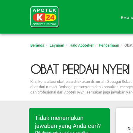
Bera
Beranda
Layanan
Halo Apoteker
Pencernaan
Obat
OBAT PERDAH NYERI
Kini, konsultasi obat bisa dilakukan di rumah. Sebagai So
obat dari rumah. Berbagai pertanyaan dan konsultasi menge
dan profesional dari Apotek K-24. Temukan juga jawaban ya
Tidak menemukan
jawaban yang Anda cari?
Dok
Klik disini untuk mulai konsultasi