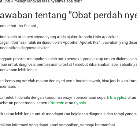
t untuk menghilangkan rasa nyerinya apa dok?
awaban tentang "Obat perdah nye
am sehat Ibu Susanti,
ima kasih atas pertanyaan yang Anda ajukan kepada Halo Apoteker.
agai informasi, rubik ini diasuh oleh Apoteker Apotek K-24. Jawaban yang disa
nggantikan diagnosa dokter.
gguan prostat merupakan salah satu penyakit yang cukup umum dialami oleh pr
un untuk diagnosis pembesaran prostat tersebut dikarenakan apa, sebaikny
eriksaan lebih lanjut.
ut kembung setelah makan dan nyeri perut bagian bawah, bisa jadi bukan kar
ncernaan.
ba terlebih dahulu dengan konsumsi enzym pencernaan seperti
Enzyplex
, ata
sehatan pencernaan, seperti
Protexin
atau
Synbio
.
iksakan lebih lanjut untuk mendapatkan kejelasan diagnosis dan terapi yang s
mikian informasi yang dapat kami sampaikan, semoga bermanfaat.