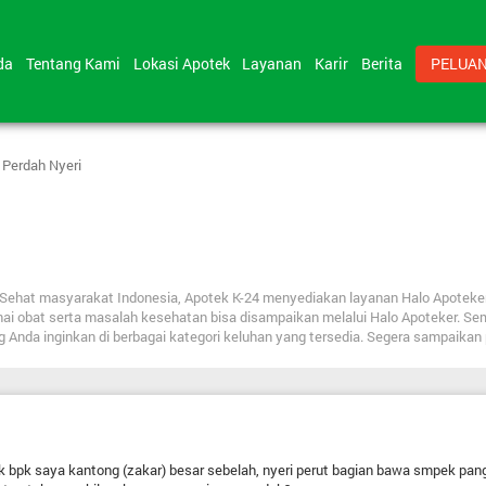
nda
Tentang Kami
Lokasi Apotek
Layanan
Karir
Berita
PELUAN
 Perdah Nyeri
bat Sehat masyarakat Indonesia, Apotek K-24 menyediakan layanan Halo Apote
nai obat serta masalah kesehatan bisa disampaikan melalui Halo Apoteker. Se
ng Anda inginkan di berbagai kategori keluhan yang tersedia. Segera sampaika
 bpk saya kantong (zakar) besar sebelah, nyeri perut bagian bawa smpek pan