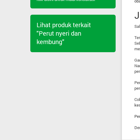
oba
J
Lihat produk terkait
Sal
"Perut nyeri dan
Ter
kembung"
Seb
me
Gan
Nam
pem
Per
pe
Co
ke
Per
De