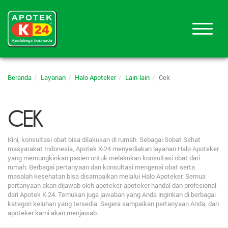
Beranda
Layanan
Halo Apoteker
Lain-lain
Cek
CEK
Kini, konsultasi obat bisa dilakukan di rumah. Sebagai Sobat Sehat
masyarakat Indonesia, Apotek K-24 menyediakan layanan Halo Apoteker
yang memungkinkan pasien untuk melakukan konsultasi obat dari
rumah. Berbagai pertanyaan dan konsultasi mengenai obat serta
masalah kesehatan bisa disampaikan melalui Halo Apoteker. Semua
pertanyaan akan dijawab oleh apoteker-apoteker handal dan profesional
dari Apotek K-24. Temukan juga jawaban yang Anda inginkan di berbagai
kategori keluhan yang tersedia. Segera sampaikan pertanyaan Anda, dan
apoteker kami akan menjawab.