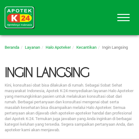
Beranda
Layanan
Halo Apoteker
Kecantikan
Ingin Langsing
INGIN LANGSING
Kini, konsultasi obat bisa dilakukan di rumah. Sebagai Sobat Sehat
masyarakat Indonesia, Apotek K-24 menyediakan layanan Halo Apoteker
yang memungkinkan pasien untuk melakukan konsultasi obat dari
rumah. Berbagai pertanyaan dan konsultasi mengenai obat serta
masalah kesehatan bisa disampaikan melalui Halo Apoteker. Semua
pertanyaan akan dijawab oleh apoteker-apoteker handal dan profesional
dari Apotek K-24. Temukan juga jawaban yang Anda inginkan di berbagai
kategori keluhan yang tersedia. Segera sampaikan pertanyaan Anda, dan
apoteker kami akan menjawab.