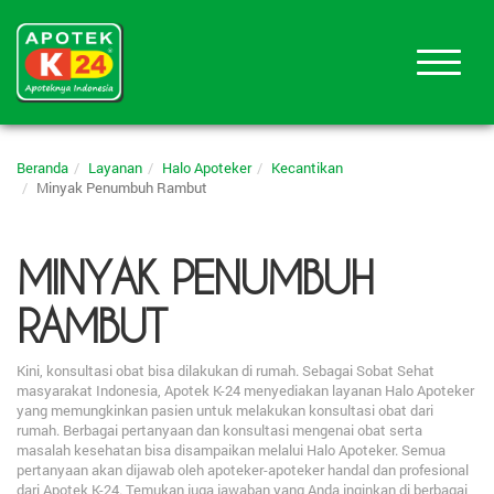
Beranda
Layanan
Halo Apoteker
Kecantikan
Minyak Penumbuh Rambut
MINYAK PENUMBUH
RAMBUT
Kini, konsultasi obat bisa dilakukan di rumah. Sebagai Sobat Sehat
masyarakat Indonesia, Apotek K-24 menyediakan layanan Halo Apoteker
yang memungkinkan pasien untuk melakukan konsultasi obat dari
rumah. Berbagai pertanyaan dan konsultasi mengenai obat serta
masalah kesehatan bisa disampaikan melalui Halo Apoteker. Semua
pertanyaan akan dijawab oleh apoteker-apoteker handal dan profesional
dari Apotek K-24. Temukan juga jawaban yang Anda inginkan di berbagai