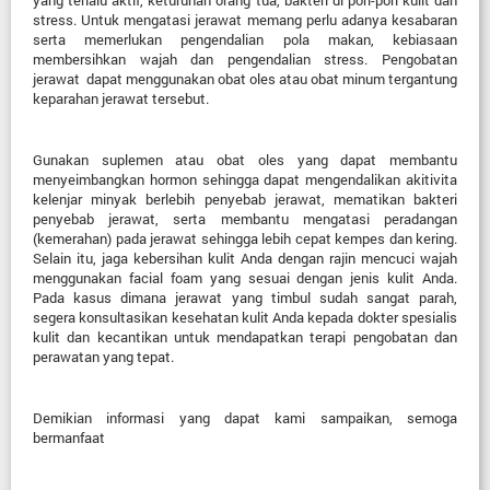
yang terlalu aktif, keturunan orang tua, bakteri di pori-pori kulit dan
stress. Untuk mengatasi jerawat memang perlu adanya kesabaran
serta memerlukan pengendalian pola makan, kebiasaan
membersihkan wajah dan pengendalian stress. Pengobatan
jerawat dapat menggunakan obat oles atau obat minum tergantung
keparahan jerawat tersebut.
Gunakan suplemen atau obat oles yang dapat membantu
menyeimbangkan hormon sehingga dapat mengendalikan akitivita
kelenjar minyak berlebih penyebab jerawat, mematikan bakteri
penyebab jerawat, serta membantu mengatasi peradangan
(kemerahan) pada jerawat sehingga lebih cepat kempes dan kering.
Selain itu, jaga kebersihan kulit Anda dengan rajin mencuci wajah
menggunakan facial foam yang sesuai dengan jenis kulit Anda.
Pada kasus dimana jerawat yang timbul sudah sangat parah,
segera konsultasikan kesehatan kulit Anda kepada dokter spesialis
kulit dan kecantikan untuk mendapatkan terapi pengobatan dan
perawatan yang tepat.
Demikian informasi yang dapat kami sampaikan, semoga
bermanfaat