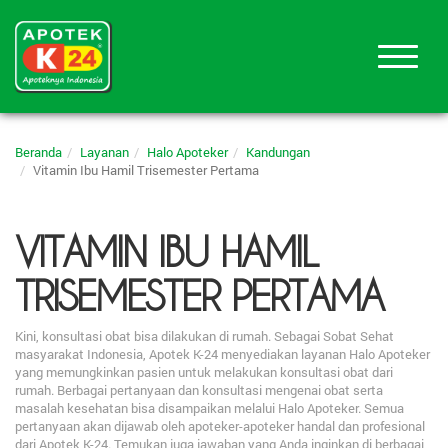
Beranda
Layanan
Halo Apoteker
Kandungan
Vitamin Ibu Hamil Trisemester Pertama
VITAMIN IBU HAMIL
TRISEMESTER PERTAMA
Kini, konsultasi obat bisa dilakukan di rumah. Sebagai Sobat Sehat
masyarakat Indonesia, Apotek K-24 menyediakan layanan Halo Apoteker
yang memungkinkan pasien untuk melakukan konsultasi obat dari
rumah. Berbagai pertanyaan dan konsultasi mengenai obat serta
masalah kesehatan bisa disampaikan melalui Halo Apoteker. Semua
pertanyaan akan dijawab oleh apoteker-apoteker handal dan profesional
dari Apotek K-24. Temukan juga jawaban yang Anda inginkan di berbagai