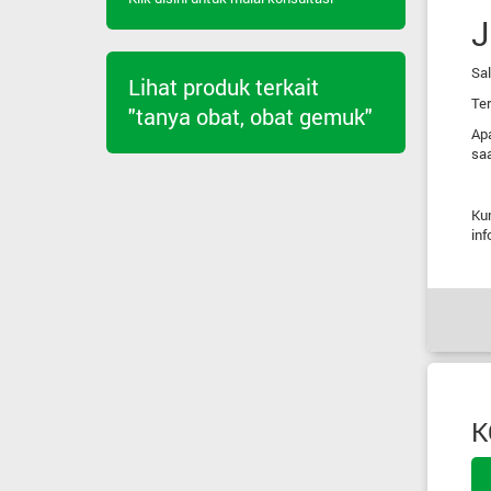
J
Sal
Lihat produk terkait
Ter
"tanya obat, obat gemuk"
Ap
saa
Kun
inf
K