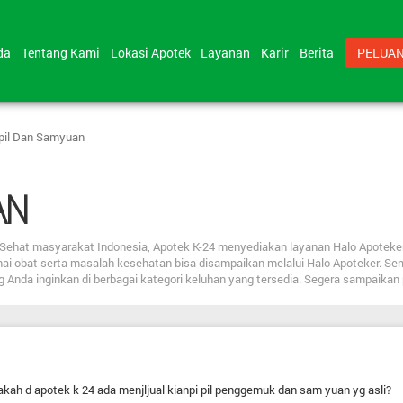
nda
Tentang Kami
Lokasi Apotek
Layanan
Karir
Berita
PELUAN
pil Dan Samyuan
AN
bat Sehat masyarakat Indonesia, Apotek K-24 menyediakan layanan Halo Apote
nai obat serta masalah kesehatan bisa disampaikan melalui Halo Apoteker. Se
ng Anda inginkan di berbagai kategori keluhan yang tersedia. Segera sampaika
kah d apotek k 24 ada menjljual kianpi pil penggemuk dan sam yuan yg asli?