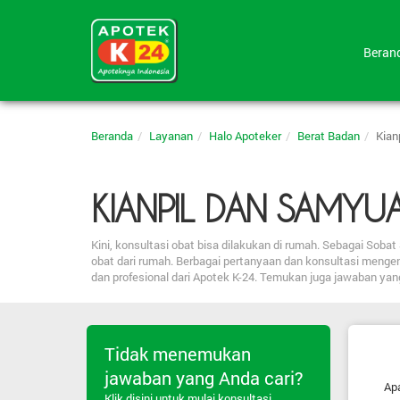
Bera
Beranda
Layanan
Halo Apoteker
Berat Badan
Kian
KIANPIL DAN SAMYU
Kini, konsultasi obat bisa dilakukan di rumah. Sebagai So
obat dari rumah. Berbagai pertanyaan dan konsultasi menge
dan profesional dari Apotek K-24. Temukan juga jawaban ya
Tidak menemukan
jawaban yang Anda cari?
Apa
Klik disini untuk mulai konsultasi