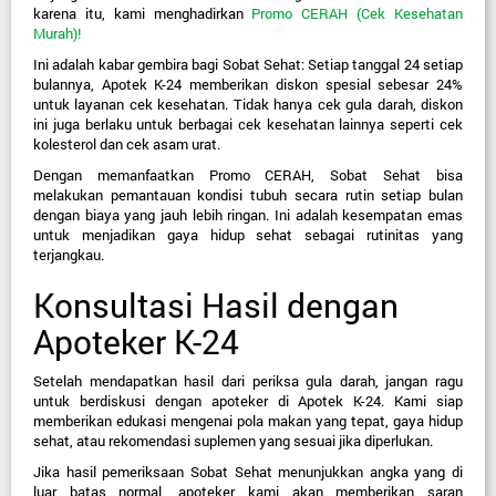
karena itu, kami menghadirkan 
Promo CERAH (Cek Kesehatan
Murah)!
Ini adalah kabar gembira bagi Sobat Sehat: 
Setiap tanggal 24 setiap 
bulannya
, Apotek K-24 memberikan 
diskon spesial sebesar 24%
untuk layanan cek kesehatan. Tidak hanya cek gula darah, diskon 
ini juga berlaku untuk berbagai cek kesehatan lainnya seperti cek 
kolesterol dan cek asam urat.
Dengan memanfaatkan Promo CERAH, Sobat Sehat bisa 
melakukan pemantauan kondisi tubuh secara rutin setiap bulan 
dengan biaya yang jauh lebih ringan. Ini adalah kesempatan emas 
untuk menjadikan gaya hidup sehat sebagai rutinitas yang 
terjangkau.
Konsultasi Hasil dengan 
Apoteker K-24
Setelah mendapatkan hasil dari periksa gula darah, jangan ragu 
un
t
uk berdiskusi dengan apoteker di Apotek K-24. Kami siap 
memberikan edukasi mengenai pola makan yang tepat, gaya hidup 
sehat, atau rekomendasi suplemen yang sesuai jika diperlukan.
Jika hasil pemeriksaan Sobat Sehat menunjukkan angka yang di 
luar batas normal, apoteker kami akan memberikan saran 