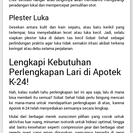
peradangan lokal dan mempercepat pemulihan otot.
Plester Luka
Gesekan antara kulit dan kain sepatu, atau batu kerikil yang 
terlempar, bisa menyebabkan lecet atau luka kecil. Jadi, selalu 
siapkan plester luka di dalam tas kecil Sobat Sehat sebagai 
perlindungan praktis agar luka tidak semakin iritasi akibat terkena 
keringat atau debu selama perjalanan.
Lengkapi Kebutuhan 
Perlengkapan Lari di Apotek 
K-24!
Nah, kalau sudah tahu perlengkapan lari ini apa saja, lalu di mana 
bisa membeli itu semua? Sobat Sehat tidak perlu bingung mencari 
ke mana-mana untuk mendapatkan perlengkapan di atas, karena 
Apotek K-24
 telah menyediakan semuanya secara lengkap.
Mulai dari berbagai merek 
sunscreen
 pilihan yang cocok untuk 
aktivitas luar ruang, minuman isotonik untuk hidrasi optimal, hingga 
alat bantu kesehatan seperti 
compression gear
 dan berbagai obat 
pereda nyeri yang aman digunakan, semuanya tersedia di gerai 