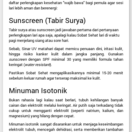
daftar perlengkapan kesehatan "wajib bawa" bagi pemula agar sesi 
lari lebih aman dan berenergi:
Sunscreen (Tabir Surya)
Tabir surya atau sunscreen jadi jawaban pertama dari pertanyaan 
perlengkapan lari apa saja, apalagi kalau Sobat Sehat lari di waktu 
pagi menjelang siang atau sore hari.
Sebab, Sinar UV matahari dapat memicu penuaan dini, iritasi kulit, 
hingga risiko kanker kulit dalam jangka panjang. Gunakan 
sunscreen
 dengan SPF minimal 30 yang memiliki formula tahan 
keringat (
water resistant
).
Pastikan Sobat Sehat mengaplikasikannya minimal 15-20 menit 
sebelum keluar rumah agar terserap maksimal ke kulit.
Minuman Isotonik
Bukan rahasia lagi kalau saat berlari, tubuh kehilangan banyak 
cairan dan elektrolit melalui keringat. Air putih saja terkadang tidak 
cukup untuk mengganti elektrolit (seperti natrium, kalium, dan 
magnesium) yang hilang dengan cepat.
Minuman isotonik sangat disarankan untuk menjaga keseimbangan 
elektrolit tubuh, mencegah dehidrasi, serta memberikan tambahan 