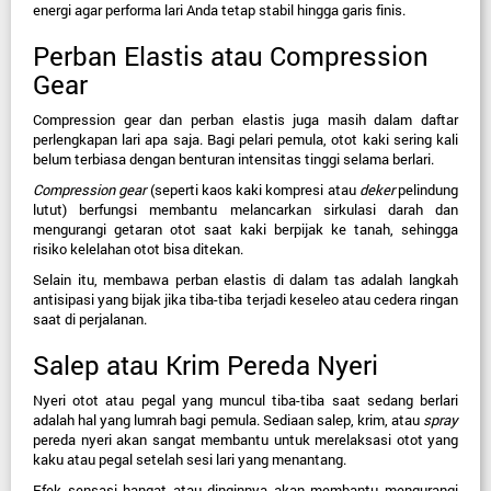
energi agar performa lari Anda tetap stabil hingga garis finis.
Perban Elastis atau Compression 
Gear
Compression gear dan perban elastis juga masih dalam daftar 
perlengkapan lari apa saja. Bagi pelari pemula, otot kaki sering kali 
belum terbiasa dengan benturan intensitas tinggi selama berlari.
Compression gear
 (seperti kaos kaki kompresi atau 
deker
 pelindung 
lutut) berfungsi membantu melancarkan sirkulasi darah dan 
mengurangi getaran otot saat kaki berpijak ke tanah, sehingga 
risiko kelelahan otot bisa ditekan.
Selain itu, membawa perban elastis di dalam tas adalah langkah 
antisipasi yang bijak jika tiba-tiba terjadi keseleo atau cedera ringan 
saat di perjalanan.
Salep atau Krim Pereda Nyeri
Nyeri otot atau pegal yang muncul tiba-tiba saat sedang berlari 
adalah hal yang lumrah bagi pemula. Sediaan salep, krim, atau 
spray
pereda nyeri akan sangat membantu untuk merelaksasi otot yang 
kaku atau pegal setelah sesi lari yang menantang.
Efek sensasi hangat atau dinginnya akan membantu mengurangi 