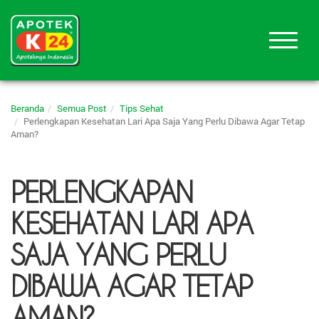
Beranda
Semua Post
Tips Sehat
Perlengkapan Kesehatan Lari Apa Saja Yang Perlu Dibawa Agar Tetap
Aman?
PERLENGKAPAN
KESEHATAN LARI APA
SAJA YANG PERLU
DIBAWA AGAR TETAP
AMAN?