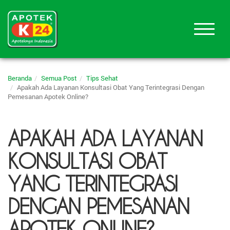
Beranda
Semua Post
Tips Sehat
Apakah Ada Layanan Konsultasi Obat Yang Terintegrasi Dengan
Pemesanan Apotek Online?
APAKAH ADA LAYANAN
KONSULTASI OBAT
YANG TERINTEGRASI
DENGAN PEMESANAN
APOTEK ONLINE?