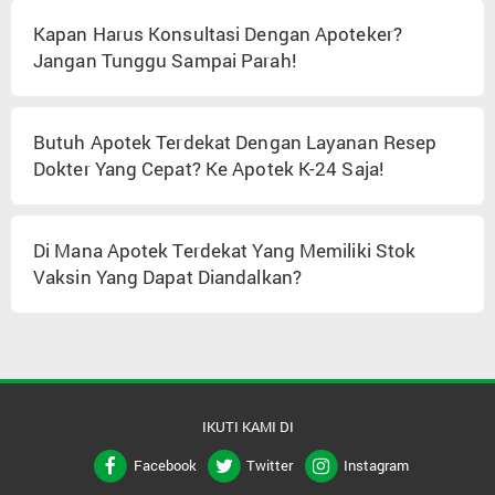
Kapan Harus Konsultasi Dengan Apoteker?
Jangan Tunggu Sampai Parah!
Butuh Apotek Terdekat Dengan Layanan Resep
Dokter Yang Cepat? Ke Apotek K-24 Saja!
Di Mana Apotek Terdekat Yang Memiliki Stok
Vaksin Yang Dapat Diandalkan?
IKUTI KAMI DI
Facebook
Twitter
Instagram