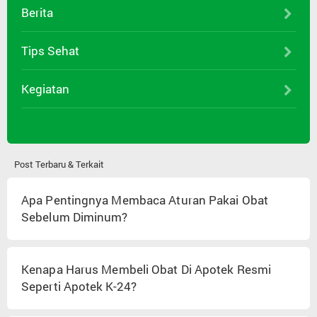
Berita
Tips Sehat
Kegiatan
Post Terbaru & Terkait
Apa Pentingnya Membaca Aturan Pakai Obat
Sebelum Diminum?
Kenapa Harus Membeli Obat Di Apotek Resmi
Seperti Apotek K-24?