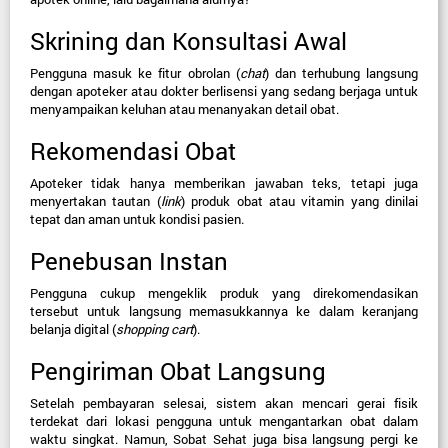
Skrining dan Konsultasi Awal
Pengguna masuk ke fitur obrolan (
chat
) dan terhubung langsung 
dengan apoteker atau dokter berlisensi yang sedang berjaga untuk 
menyampaikan keluhan atau menanyakan detail obat.
Rekomendasi Obat
Apoteker tidak hanya memberikan jawaban teks, tetapi juga 
menyertakan tautan (
link
) produk obat atau vitamin yang dinilai 
tepat dan aman untuk kondisi pasien.
Penebusan Instan
Pengguna cukup mengeklik produk yang direkomendasikan 
tersebut untuk langsung memasukkannya ke dalam keranjang 
belanja digital (
shopping cart
).
Pengiriman Obat Langsung
Setelah pembayaran selesai, sistem akan mencari gerai fisik 
terdekat dari lokasi pengguna untuk mengantarkan obat dalam 
waktu singkat. Namun, Sobat Sehat juga bisa langsung pergi ke 