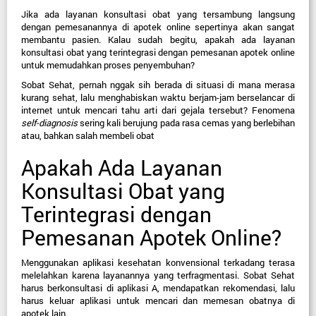
Jika ada layanan konsultasi obat yang tersambung langsung 
dengan pemesanannya di apotek online sepertinya akan sangat 
membantu pasien. Kalau sudah begitu, apakah ada layanan 
konsultasi obat yang terintegrasi dengan pemesanan apotek online 
untuk memudahkan proses penyembuhan?
Sobat Sehat, pernah nggak sih berada di situasi di mana merasa 
kurang sehat, lalu menghabiskan waktu berjam-jam berselancar di 
internet untuk mencari tahu arti dari gejala tersebut? Fenomena 
self-diagnosis
 sering kali berujung pada rasa cemas yang berlebihan 
atau, bahkan salah membeli obat
Apakah Ada Layanan 
Konsultasi Obat yang 
Terintegrasi dengan 
Pemesanan Apotek Online?
Menggunakan aplikasi kesehatan konvensional terkadang terasa 
melelahkan karena layanannya yang terfragmentasi. Sobat Sehat 
harus berkonsultasi di aplikasi A, mendapatkan rekomendasi, lalu 
harus keluar aplikasi untuk mencari dan memesan obatnya di 
apotek lain.