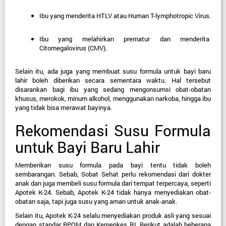
Ibu yang menderita HTLV atau Human T-lymphotropic Virus.
Ibu yang melahirkan prematur dan menderita 
Citomegalovirus (CMV).
Selain itu, ada juga yang membuat susu formula untuk bayi baru 
lahir
 boleh diberikan secara sementara waktu. Hal tersebut 
disarankan bagi ibu yang sedang mengonsumsi obat-obatan 
khusus, merokok, minum alkohol, menggunakan narkoba, hingga ibu 
yang tidak bisa merawat bayinya.
Rekomendasi Susu Formula 
untuk Bayi Baru Lahir
Memberikan susu formula pada bayi tentu tidak boleh 
sembarangan. Sebab, Sobat Sehat perlu rekomendasi dari dokter 
anak dan juga membeli susu formula dari tempat terpercaya, seperti 
Apotek K-24. Sebab, Apotek K-24 tidak hanya menyediakan obat-
obatan saja, tapi juga susu yang aman untuk anak-anak.
Selain itu, Apotek K-24 selalu menyediakan produk asli yang sesuai 
dengan standar BPOM dan Kemenkes RI. Berikut adalah beberapa 