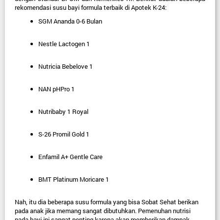
rekomendasi susu bayi formula terbaik di Apotek K-24:
SGM Ananda 0-6 Bulan
Nestle Lactogen 1
Nutricia Bebelove 1
NAN pHPro 1
Nutribaby 1 Royal
S-26 Promil Gold 1
Enfamil A+ Gentle Care
BMT Platinum Moricare 1
Nah, itu dia beberapa susu formula yang bisa Sobat Sehat berikan 
pada anak jika memang sangat dibutuhkan. Pemenuhan nutrisi 
pada bayi ini sangat penting karena akan memberikan dampak 