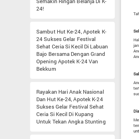
Semakin Ringan Belanja Di K-
24!
Tah
Sambut Hut Ke-24, Apotek K-
Se
24 Sukses Gelar Festival
Hal
jan
Sehat Ceria Si Kecil Di Labuan
An
Bajo Bersama Dengan Grand
An
Opening Apotek K-24 Van
Bekkum
Sak
And
te
Rayakan Hari Anak Nasional
su
Dan Hut Ke-24, Apotek K-24
Sukses Gelar Festival Sehat
Di
Ceria Si Kecil Di Kupang
Me
Untuk Tekan Angka Stunting
te
un