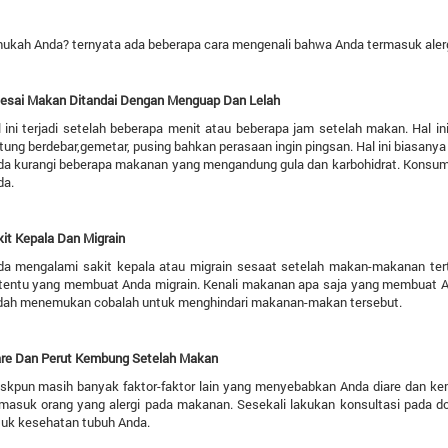
ukah Anda? ternyata ada beberapa cara mengenali bahwa Anda termasuk alerg
lesai Makan Ditandai Dengan Menguap Dan Lelah
 ini terjadi setelah beberapa menit atau beberapa jam setelah makan. Hal in
tung berdebar,gemetar, pusing bahkan perasaan ingin pingsan. Hal ini biasanya 
da kurangi beberapa makanan yang mengandung gula dan karbohidrat. Konsums
da.
it Kepala Dan Migrain
a mengalami sakit kepala atau migrain sesaat setelah makan-makanan terten
rtentu yang membuat Anda migrain. Kenali makanan apa saja yang membuat A
dah menemukan cobalah untuk menghindari makanan-makan tersebut.
are Dan Perut Kembung Setelah Makan
skpun masih banyak faktor-faktor lain yang menyebabkan Anda diare dan ke
rmasuk orang yang alergi pada makanan. Sesekali lakukan konsultasi pada d
tuk kesehatan tubuh Anda.