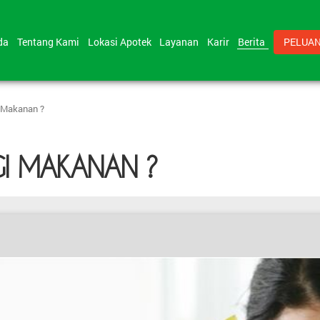
nda
Tentang Kami
Lokasi Apotek
Layanan
Karir
Berita
PELUAN
 Makanan ?
I MAKANAN ?