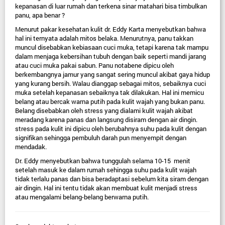
kepanasan di luar rumah dan terkena sinar matahari bisa timbulkan 
panu, apa benar ?
Menurut pakar kesehatan kulit dr. Eddy Karta menyebutkan bahwa 
hal ini ternyata adalah mitos belaka. Menurutnya, panu takkan 
muncul disebabkan kebiasaan cuci muka, tetapi karena tak mampu 
dalam menjaga kebersihan tubuh dengan baik seperti mandi jarang 
atau cuci muka pakai sabun. Panu notabene dipicu oleh 
berkembangnya jamur yang sangat sering muncul akibat gaya hidup 
yang kurang bersih. Walau dianggap sebagai mitos, sebaiknya cuci 
muka setelah kepanasan sebaiknya tak dilakukan. Hal ini memicu 
belang atau bercak warna putih pada kulit wajah yang bukan panu. 
Belang disebabkan oleh stress yang dialami kulit wajah akibat 
meradang karena panas dan langsung disiram dengan air dingin. 
stress pada kulit ini dipicu oleh berubahnya suhu pada kulit dengan 
signifikan sehingga pembuluh darah pun menyempit dengan 
mendadak.
Dr. Eddy menyebutkan bahwa tunggulah selama 10-15  menit 
setelah masuk ke dalam rumah sehingga suhu pada kulit wajah 
tidak terlalu panas dan bisa beradaptasi sebelum kita siram dengan 
air dingin. Hal ini tentu tidak akan membuat kulit menjadi stress 
atau mengalami belang-belang berwarna putih.