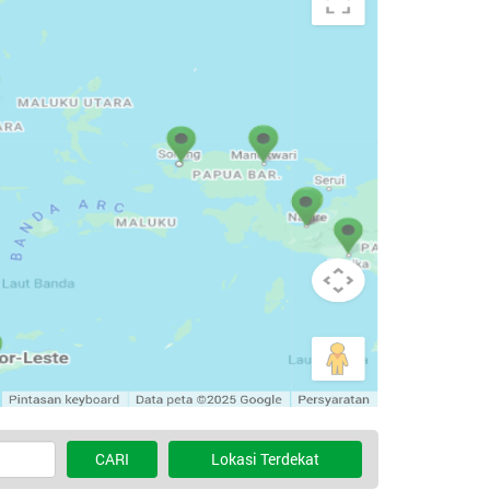
CARI
Lokasi Terdekat