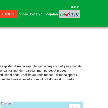
English
G BISNIS
Video Dokter24
Majalah
 saja dan di mana saja. Dengan adanya outlet yang mudah
meringankan penderitaan dan mempercepat proses
ri lokasi Anda. Jadi, kalau Anda mencari di mana apotek
seluruh Indonesia beserta nomor kontak dan akun media