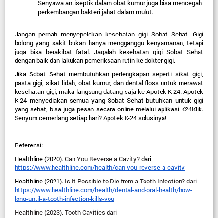
Senyawa antiseptik dalam obat kumur juga bisa mencegah 
perkembangan bakteri jahat dalam mulut.
Jangan pernah menyepelekan kesehatan gigi Sobat Sehat. Gigi 
bolong yang sakit bukan hanya mengganggu kenyamanan, tetapi 
juga bisa berakibat fatal. Jagalah kesehatan gigi Sobat Sehat 
dengan baik dan lakukan pemeriksaan rutin ke dokter gigi.
Jika Sobat Sehat membutuhkan perlengkapan seperti sikat gigi, 
pasta gigi, sikat lidah, obat kumur, dan dental floss untuk merawat 
kesehatan gigi, maka langsung datang saja ke Apotek K-24. Apotek 
K-24 menyediakan semua yang Sobat Sehat butuhkan untuk gigi 
yang sehat, bisa juga pesan secara online melalui aplikasi K24Klik. 
Senyum cemerlang setiap hari? Apotek K-24 solusinya!
Referensi:
Healthline (2020). 
Can You Reverse a Cavity? 
dari
https://www.healthline.com/health/can-you-reverse-a-cavity
Healthline (2021). 
Is It Possible to Die from a Tooth Infection? dari 
https://www.healthline.com/health/dental-and-oral-health/how-
long-until-a-tooth-infection-kills-you
Healthline (2023). Tooth Cavities dari 