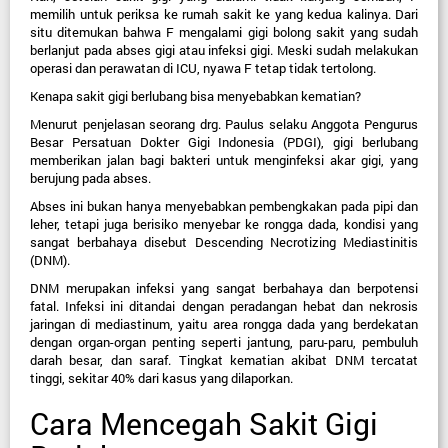
memilih untuk periksa ke rumah sakit ke yang kedua kalinya. Dari 
situ ditemukan bahwa F mengalami gigi bolong sakit yang sudah 
berlanjut pada abses gigi atau infeksi gigi. Meski sudah melakukan 
operasi dan perawatan di ICU, nyawa F tetap tidak tertolong.
Kenapa sakit gigi berlubang bisa menyebabkan kematian?
Menurut penjelasan seorang drg. Paulus selaku Anggota Pengurus 
Besar Persatuan Dokter Gigi Indonesia (PDGI), gigi berlubang 
memberikan jalan bagi bakteri untuk menginfeksi akar gigi, yang 
berujung pada abses.
Abses ini bukan hanya menyebabkan pembengkakan pada pipi dan 
leher, tetapi juga berisiko menyebar ke rongga dada, kondisi yang 
sangat berbahaya disebut Descending Necrotizing Mediastinitis 
(DNM).
DNM merupakan infeksi yang sangat berbahaya dan berpotensi 
fatal. Infeksi ini ditandai dengan peradangan hebat dan nekrosis 
jaringan di mediastinum, yaitu area rongga dada yang berdekatan 
dengan organ-organ penting seperti jantung, paru-paru, pembuluh 
darah besar, dan saraf. Tingkat kematian akibat DNM tercatat 
tinggi, sekitar 40% dari kasus yang dilaporkan.
Cara Mencegah Sakit Gigi 