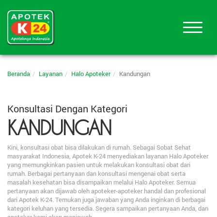
Beranda
Layanan
Halo Apoteker
Kandungan
Konsultasi Dengan Kategori
KANDUNGAN
Kini, konsultasi obat bisa dilakukan di rumah. Sebagai Sobat Sehat
masyarakat Indonesia, Apotek K-24 menyediakan layanan Halo Apoteker
yang memungkinkan pasien untuk melakukan konsultasi obat dari
rumah. Berbagai pertanyaan dan konsultasi mengenai obat serta
masalah kesehatan bisa disampaikan melalui Halo Apoteker. Semua
pertanyaan akan dijawab oleh apoteker-apoteker handal dan profesional
dari Apotek K-24. Temukan juga jawaban yang Anda inginkan di berbagai
kategori keluhan yang tersedia. Segera sampaikan pertanyaan Anda, dan