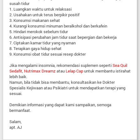
susah tidur
1. Luangkan waktu untuk relaksasi
2. Usahakan untuk terus berpikir positif
3. Konsumsi makanan sehat
4. Kurangi konsumsi minuman beralkohol dan berkafein
5. Hindari merokok sebelum tidur
6. Antisipasi perubahan jam tidur saat bepergian dan bekerja
7. Ciptakan kamar tidur yang nyaman
8. Terapkan gaya hidup sehat
9. Konsumsi obat tidur sesuai resep dokter
Jika mengalami insomnia, rekomendasi suplemen seperti
Sea Quil
Sedafit
,
Nutrimax Dreamz
atau
Lelap Cap
untuk membantu istirahat
lebih baik.
Namun, bila tidak bisa membantu, konsultasikan ke Dokter
Spesialis Kejiwaan atau Psikiatri untuk mendapatkan terapi yang
sesuai.
Demikian informasi yang dapat kami sampaikan, semoga
bermanfaat.
Salam,
apt. AJ