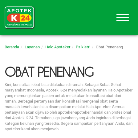
Beranda
Layanan
Halo Apoteker
Psikiatri
Obat Penenang
OBAT PENENANG
Kini, konsultasi obat bisa dilakukan di rumah. Sebagai Sobat Sehat
masyarakat Indonesia, Apotek K-24 menyediakan layanan Halo Apoteker
yang memungkinkan pasien untuk melakukan konsultasi obat dari
rumah. Berbagai pertanyaan dan konsultasi mengenai obat serta
masalah kesehatan bisa disampaikan melalui Halo Apoteker. Semua
pertanyaan akan dijawab oleh apoteker-apoteker handal dan profesional
dari Apotek K-24. Temukan juga jawaban yang Anda inginkan di berbagai
kategori keluhan yang tersedia. Segera sampaikan pertanyaan Anda, dan
apoteker kami akan menjawab.