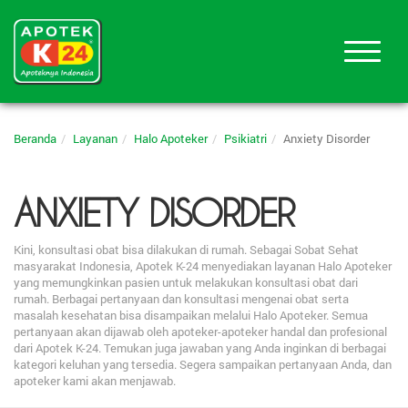
Beranda
Layanan
Halo Apoteker
Psikiatri
Anxiety Disorder
ANXIETY DISORDER
Kini, konsultasi obat bisa dilakukan di rumah. Sebagai Sobat Sehat
masyarakat Indonesia, Apotek K-24 menyediakan layanan Halo Apoteker
yang memungkinkan pasien untuk melakukan konsultasi obat dari
rumah. Berbagai pertanyaan dan konsultasi mengenai obat serta
masalah kesehatan bisa disampaikan melalui Halo Apoteker. Semua
pertanyaan akan dijawab oleh apoteker-apoteker handal dan profesional
dari Apotek K-24. Temukan juga jawaban yang Anda inginkan di berbagai
kategori keluhan yang tersedia. Segera sampaikan pertanyaan Anda, dan
apoteker kami akan menjawab.